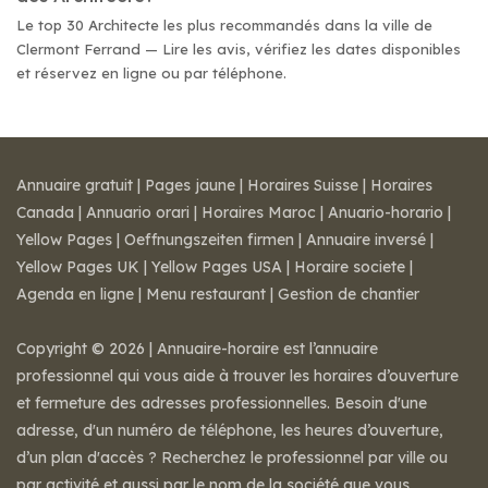
Le top 30 Architecte les plus recommandés dans la ville de
Clermont Ferrand — Lire les avis, vérifiez les dates disponibles
et réservez en ligne ou par téléphone.
Annuaire gratuit
|
Pages jaune
|
Horaires Suisse
|
Horaires
Canada
|
Annuario orari
|
Horaires Maroc
|
Anuario-horario
|
Yellow Pages
|
Oeffnungszeiten firmen
|
Annuaire inversé
|
Yellow Pages UK
|
Yellow Pages USA
|
Horaire societe
|
Agenda en ligne
|
Menu restaurant
|
Gestion de chantier
Copyright © 2026 | Annuaire-horaire est l’annuaire
professionnel qui vous aide à trouver les horaires d’ouverture
et fermeture des adresses professionnelles. Besoin d'une
adresse, d'un numéro de téléphone, les heures d’ouverture,
d’un plan d'accès ? Recherchez le professionnel par ville ou
par activité et aussi par le nom de la société que vous