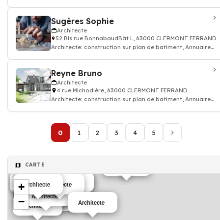
architecte
Sugères Sophie
Architecte
52 Bis rue BonnabaudBât L, 63000 CLERMONT FERRAND
Architecte: construction sur plan de batiment, Annuaire
architecte
Reyne Bruno
Architecte
4 rue Michodière, 63000 CLERMONT FERRAND
Architecte: construction sur plan de batiment, Annuaire
architecte
0
1
2
3
4
5
CARTE
Architecte
Architecte
Architecte
Architecte
Architecte
Architecte
Architecte
Architecte
Architecte
+
Architecte
Architecte
Architecte
Architecte
Architecte
Architecte
Architecte
−
Architecte
Architecte
Architecte