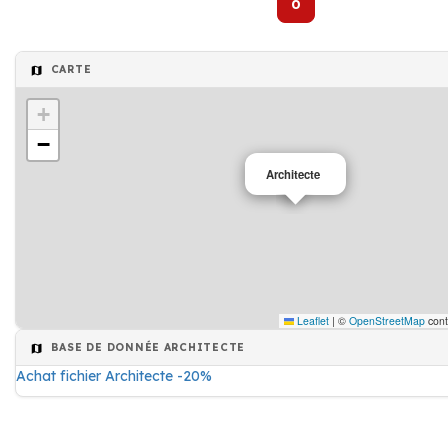
0
CARTE
+
−
Architecte
Leaflet
|
©
OpenStreetMap
cont
BASE DE DONNÉE ARCHITECTE
Achat fichier Architecte -20%