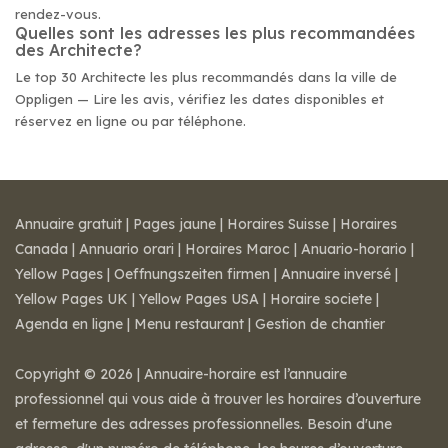
rendez-vous.
Quelles sont les adresses les plus recommandées
des Architecte?
Le top 30 Architecte les plus recommandés dans la ville de
Oppligen — Lire les avis, vérifiez les dates disponibles et
réservez en ligne ou par téléphone.
Annuaire gratuit
|
Pages jaune
|
Horaires Suisse
|
Horaires
Canada
|
Annuario orari
|
Horaires Maroc
|
Anuario-horario
|
Yellow Pages
|
Oeffnungszeiten firmen
|
Annuaire inversé
|
Yellow Pages UK
|
Yellow Pages USA
|
Horaire societe
|
Agenda en ligne
|
Menu restaurant
|
Gestion de chantier
Copyright © 2026 | Annuaire-horaire est l’annuaire
professionnel qui vous aide à trouver les horaires d’ouverture
et fermeture des adresses professionnelles. Besoin d'une