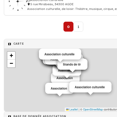
Association culturelle
5 rue Mirabeau, 34300 AGDE
Association culturelle, de loisir: Théâtre, musique, cirque, e
sorties cultur
0
1
CARTE
Association
Association culturelle
+
Association
Association
Association
Association
Association
Association
Association
Association
Association
Association
Association
−
Association
Stands de tir
Association
Association
Association
Association culturelle
Association
Leaflet
|
©
OpenStreetMap
contributo
BASE DE DONNÉE ASSOCIATION