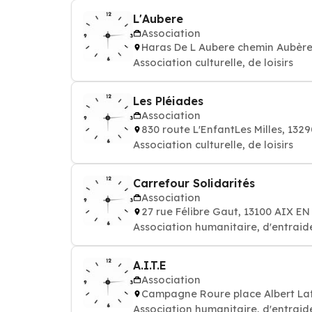
L'Aubere
Association
Haras De L Aubere chemin Aubèr
Association culturelle, de loisirs
Les Pléiades
Association
830 route L'EnfantLes Milles, 1
Association culturelle, de loisirs
Carrefour Solidarités
Association
27 rue Félibre Gaut, 13100 AIX 
Association humanitaire, d'entraide
A.I.T.E
Association
Campagne Roure place Albert La
Association humanitaire, d'entraide