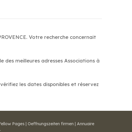
N PROVENCE. Votre recherche concernait
de des meilleures adresses Associations à
érifiez les dates disponibles et réservez
Yellow Pages
|
Oeffnungszeiten firmen
|
Annuaire
r