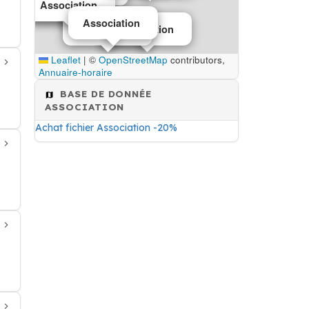
Association
Association
Association
Association
Association
Leaflet
|
©
OpenStreetMap
contributors,
Annuaire-horaire
BASE DE DONNÉE
ASSOCIATION
Achat fichier Association -20%