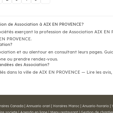
ssion de Association à AIX EN PROVENCE?
sociétés exerçant la profession de Association AIX E
IX EN PROVENCE.
ation?
ociation et au alentour en consultant leurs pages. Gui
ne ou prendre rendez-vous.
mandées des Association?
s dans la ville de AIX EN PROVENCE — Lire les avis, v
raires Canada
|
Annuario orari
|
Horaires Maroc
|
Anuario-horario
|
ire societe
|
Agenda en ligne
|
Menu restaurant
|
Gestion de chantie