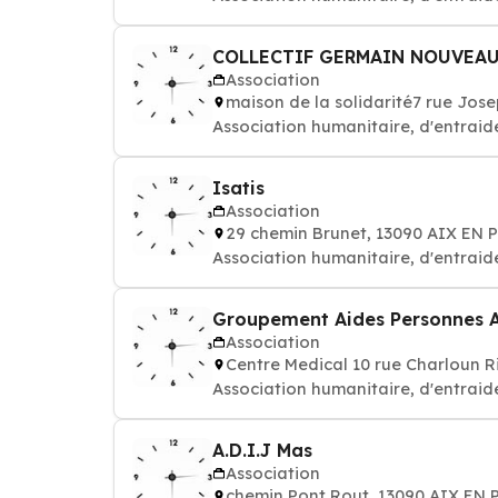
COLLECTIF GERMAIN NOUVEA
Association
maison de la solidarité7 rue Jo
Association humanitaire, d'entraide
Isatis
Association
29 chemin Brunet, 13090 AIX EN
Association humanitaire, d'entraide
Groupement Aides Personnes A
Association
Centre Medical 10 rue Charloun 
Association humanitaire, d'entraide
A.D.I.J Mas
Association
chemin Pont Rout, 13090 AIX EN