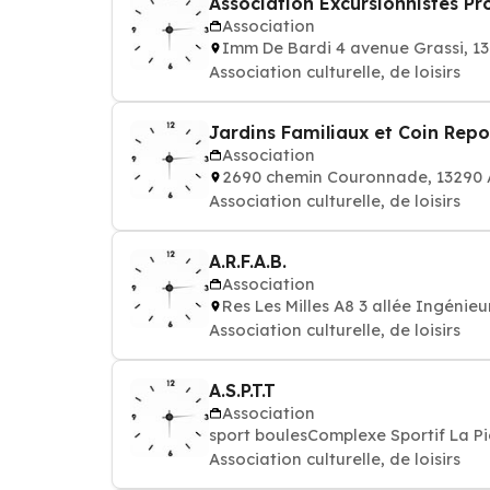
Association Excursionnistes P
Association
Imm De Bardi 4 avenue Grassi, 
Association culturelle, de loisirs
Jardins Familiaux et Coin Rep
Association
2690 chemin Couronnade, 13290
Association culturelle, de loisirs
A.R.F.A.B.
Association
Res Les Milles A8 3 allée Ingéni
Association culturelle, de loisirs
A.S.P.T.T
Association
sport boulesComplexe Sportif La P
Association culturelle, de loisirs