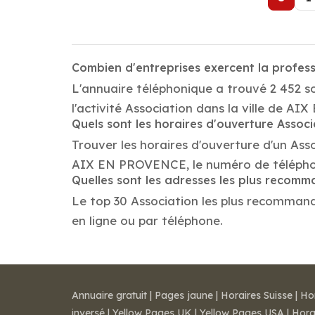
Combien d'entreprises exercent la profe
L'annuaire téléphonique a trouvé 2 452 
l'activité Association dans la ville de A
Quels sont les horaires d'ouverture Associ
Trouver les horaires d'ouverture d'un Ass
AIX EN PROVENCE, le numéro de télépho
Quelles sont les adresses les plus recom
Le top 30 Association les plus recommandé
en ligne ou par téléphone.
Annuaire gratuit
|
Pages jaune
|
Horaires Suisse
|
Ho
inversé
|
Yellow Pages UK
|
Yellow Pages USA
|
Hora