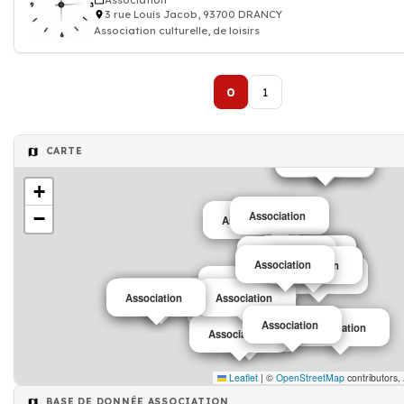
Association
3 rue Louis Jacob, 93700 DRANCY
Association culturelle, de loisirs
0
1
CARTE
Association
Association
+
−
Association
Association
Association
Association
Association
Association
Association
Association
Association
Association
Association
Association
Association
Association
Association
Association
Association
Association
Leaflet
|
©
OpenStreetMap
contributors,
BASE DE DONNÉE ASSOCIATION