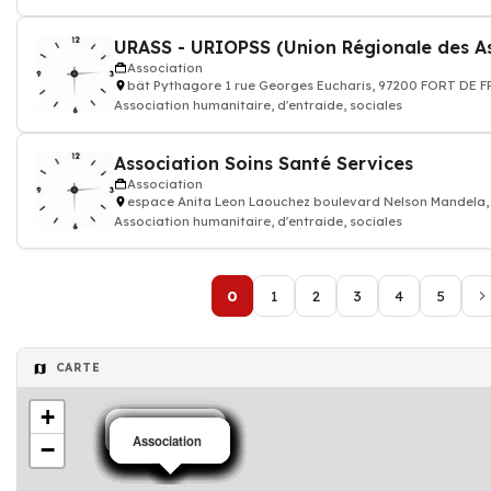
Association
bât Pythagore 1 rue Georges Eucharis, 97200 FORT DE 
Association humanitaire, d'entraide, sociales
Association Soins Santé Services
Association
espace Anita Leon Laouchez boulevard Nelson Mandela
Association humanitaire, d'entraide, sociales
0
1
2
3
4
5
CARTE
+
Association
Association
Association
Association
Association
Association
Association
Association
Association
Association
Association
Association
Association
Association
Association
Association
Association
Association
Association
−