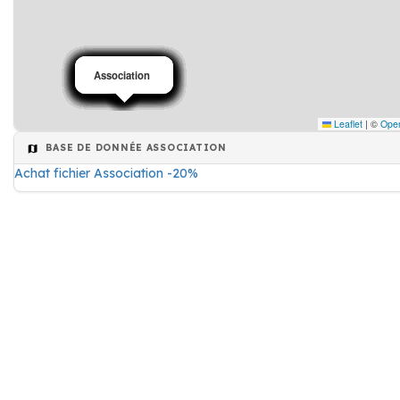
Association
Association
Association
Association
Association
Association
Association
Association
Association
Association
Association
Association
Association
Association
Association
Association
Association
Association
Association
Leaflet
|
©
Ope
BASE DE DONNÉE ASSOCIATION
Achat fichier Association -20%