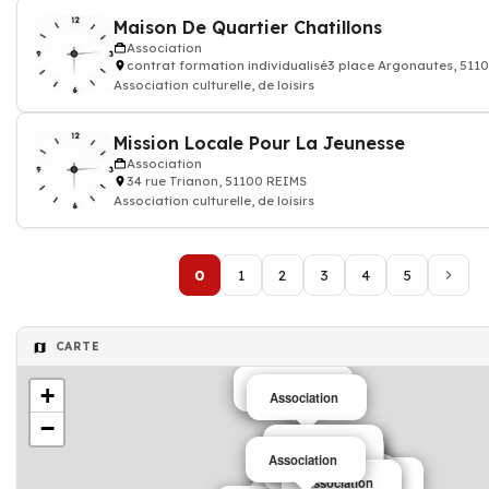
Maison De Quartier Chatillons
Association
contrat formation individualisé3 place Argonautes, 511
Association culturelle, de loisirs
Mission Locale Pour La Jeunesse
Association
34 rue Trianon, 51100 REIMS
Association culturelle, de loisirs
0
1
2
3
4
5
CARTE
Association
+
Association
−
Association
Association
Association
Association
Association
Association
Association
Association
Association
Association
Association