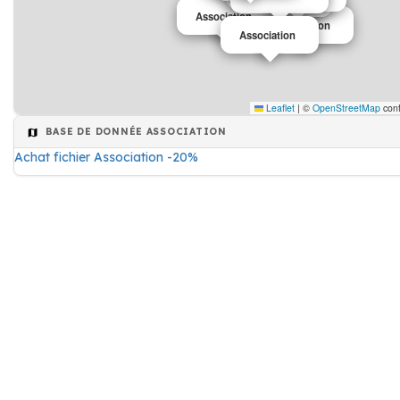
Association
Association
Association
Association
Association
Association
Association
Leaflet
|
©
OpenStreetMap
cont
BASE DE DONNÉE ASSOCIATION
Achat fichier Association -20%