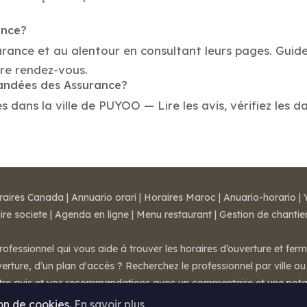
ance?
urance et au alentour en consultant leurs pages. Guid
re rendez-vous.
mandées des Assurance?
ans la ville de PUYOO — Lire les avis, vérifiez les da
raires Canada
|
Annuario orari
|
Horaires Maroc
|
Anuario-horario
|
ire societe
|
Agenda en ligne
|
Menu restaurant
|
Gestion de chantie
rofessionnel qui vous aide à trouver les horaires d’ouverture et fer
rture, d’un plan d'accès ? Recherchez le professionnel par ville ou 
otre avis et vos recommandations avec un commentaire et une nota
ion de cookies.
En savoir plus