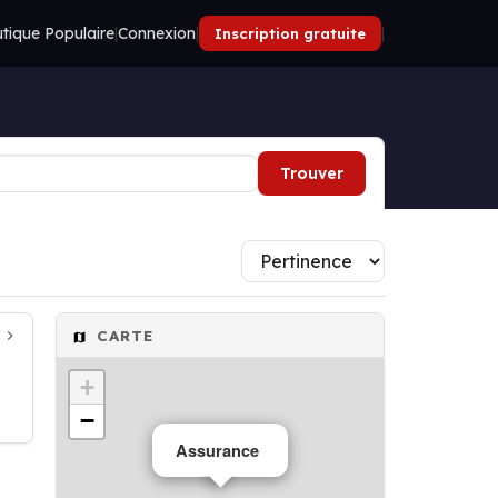
tique Populaire
|
Connexion
|
|
Inscription gratuite
Trouver
CARTE
+
−
Assurance