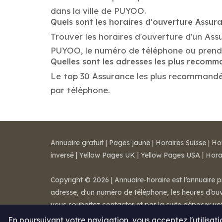
dans la ville de PUYOO.
Quels sont les horaires d'ouverture Assur
Trouver les horaires d'ouverture d'un Ass
PUYOO, le numéro de téléphone ou prend
Quelles sont les adresses les plus recom
Le top 30 Assurance les plus recommandés d
par téléphone.
Annuaire gratuit
|
Pages jaune
|
Horaires Suisse
|
Ho
inversé
|
Yellow Pages UK
|
Yellow Pages USA
|
Hora
Copyright © 2026 | Annuaire-horaire est l’annuaire p
adresse, d'un numéro de téléphone, les heures d’ouve
vous souhaitez contacter et par la suite déposer v
Mentions légales
-
Conditions de ventes
-
Contact
En poursuivant votre navigation, vous acceptez l'utilisat