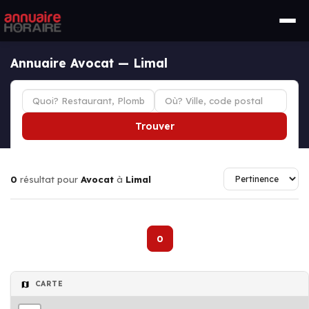
Annuaire Avocat — Limal
Trouver
0
résultat pour
Avocat
à
Limal
0
CARTE