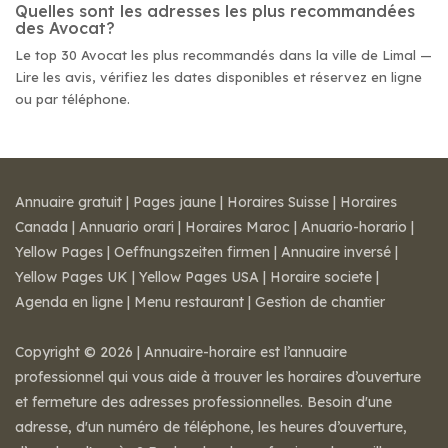
Quelles sont les adresses les plus recommandées
des Avocat?
Le top 30 Avocat les plus recommandés dans la ville de Limal —
Lire les avis, vérifiez les dates disponibles et réservez en ligne
ou par téléphone.
Annuaire gratuit
|
Pages jaune
|
Horaires Suisse
|
Horaires
Canada
|
Annuario orari
|
Horaires Maroc
|
Anuario-horario
|
Yellow Pages
|
Oeffnungszeiten firmen
|
Annuaire inversé
|
Yellow Pages UK
|
Yellow Pages USA
|
Horaire societe
|
Agenda en ligne
|
Menu restaurant
|
Gestion de chantier
Copyright © 2026 | Annuaire-horaire est l’annuaire
professionnel qui vous aide à trouver les horaires d’ouverture
et fermeture des adresses professionnelles. Besoin d'une
adresse, d'un numéro de téléphone, les heures d’ouverture,