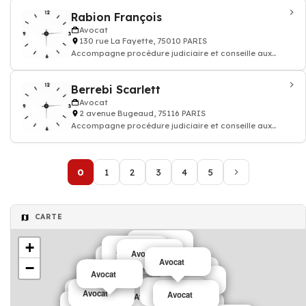
Rabion François
Avocat
130 rue La Fayette, 75010 PARIS
Accompagne procédure judiciaire et conseille aux
questions juridiques et défend vos droi
Berrebi Scarlett
Avocat
2 avenue Bugeaud, 75116 PARIS
Accompagne procédure judiciaire et conseille aux
questions juridiques et défend vos droi
0
1
2
3
4
5
CARTE
+
Avocat
Avocat
Avocat
Avocat
Avocat
Avocat
−
Avocat
Avocat
Avocat
Avocat
Avocat
Avocat
Avocat
Avocat
Avocat
Avocat