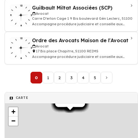
Guilbault Miltat Associées (SCP)
Avocat
Carre D'erlon Cage 1 9 Bis boulevard Gén Leclerc, 51100 R
Accompagne procédure judiciaire et conseille aux
questions juridiques et défend vos droi
Ordre des Avocats Maison de l'Avocat
Avocat
17 Bis place Chapitre, 51100 REIMS
Accompagne procédure judiciaire et conseille aux
questions juridiques et défend vos droi
0
1
2
3
4
5
CARTE
Avocat
Avocat
Avocat
Avocat
Avocat
Avocat
Avocat
Avocat
Avocat
Avocat
Avocat
Avocat
Avocat
Avocat
Avocat
Avocat
Avocat
Avocat
Avocat
+
−