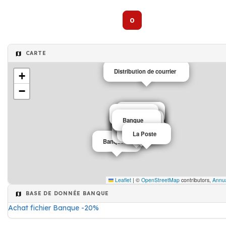
0
CARTE
Distribution de courrier
+
−
Banque
Banque
Banque
Banque
Banque
Banque
Banque
Banque
Banque
Banque
Banque
Banque
Banque
Banque
Banque
La Poste
Banque
Leaflet
|
©
OpenStreetMap
contributors,
Annua
BASE DE DONNÉE BANQUE
Achat fichier Banque -20%