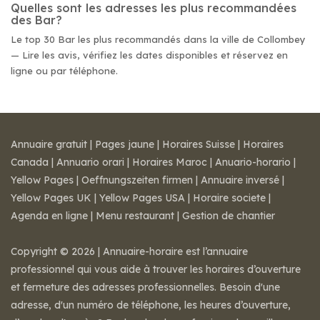
Quelles sont les adresses les plus recommandées
des Bar?
Le top 30 Bar les plus recommandés dans la ville de Collombey
— Lire les avis, vérifiez les dates disponibles et réservez en
ligne ou par téléphone.
Annuaire gratuit
|
Pages jaune
|
Horaires Suisse
|
Horaires
Canada
|
Annuario orari
|
Horaires Maroc
|
Anuario-horario
|
Yellow Pages
|
Oeffnungszeiten firmen
|
Annuaire inversé
|
Yellow Pages UK
|
Yellow Pages USA
|
Horaire societe
|
Agenda en ligne
|
Menu restaurant
|
Gestion de chantier
Copyright © 2026 | Annuaire-horaire est l’annuaire
professionnel qui vous aide à trouver les horaires d’ouverture
et fermeture des adresses professionnelles. Besoin d'une
adresse, d'un numéro de téléphone, les heures d’ouverture,