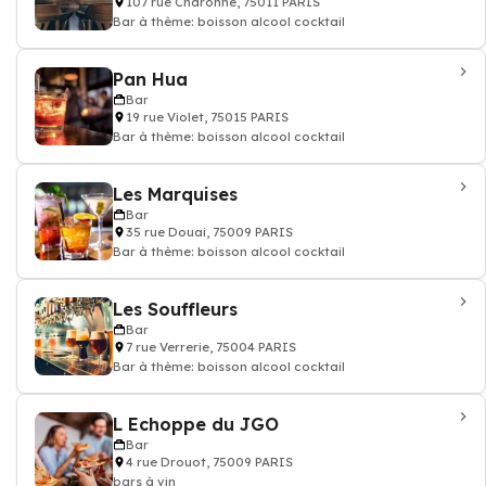
107 rue Charonne, 75011 PARIS
Bar à thème: boisson alcool cocktail
Pan Hua
Bar
19 rue Violet, 75015 PARIS
Bar à thème: boisson alcool cocktail
Les Marquises
Bar
35 rue Douai, 75009 PARIS
Bar à thème: boisson alcool cocktail
Les Souffleurs
Bar
7 rue Verrerie, 75004 PARIS
Bar à thème: boisson alcool cocktail
L Echoppe du JGO
Bar
4 rue Drouot, 75009 PARIS
bars à vin