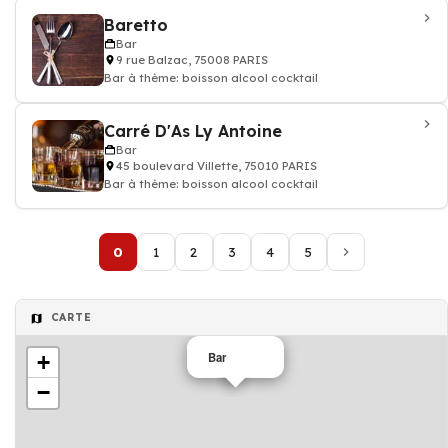
Baretto
Bar
9 rue Balzac, 75008 PARIS
Bar à thème: boisson alcool cocktail
Carré D'As Ly Antoine
Bar
45 boulevard Villette, 75010 PARIS
Bar à thème: boisson alcool cocktail
0
1
2
3
4
5
CARTE
Bar
+
−