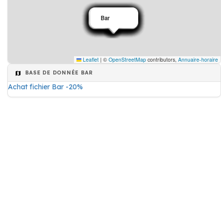
Bar
Bar
Bar
Bar
Bar
Bar
Bar
Bar
Bar
Bar
Bar
Bar
Bar
Bar
Bar
Bar
Bar
Bar
Bar
Leaflet
|
©
OpenStreetMap
contributors,
Annuaire-horaire
BASE DE DONNÉE BAR
Achat fichier Bar -20%