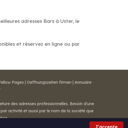
illeures adresses Bars à Uster, le
onibles et réservez en ligne ou par
Yellow Pages
|
Oeffnungszeiten firmen
|
Annuaire
r
meture des adresses professionnelles. Besoin d'une
par activité et aussi par le nom de la société que
tion.
J'accepte