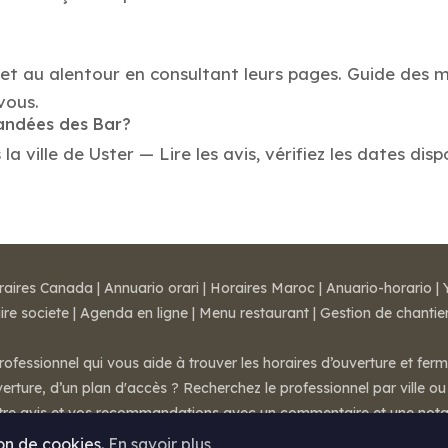
 et au alentour en consultant leurs pages. Guide des me
vous.
mandées des Bar?
 ville de Uster — Lire les avis, vérifiez les dates disp
raires Canada
|
Annuario orari
|
Horaires Maroc
|
Anuario-horario
|
ire societe
|
Agenda en ligne
|
Menu restaurant
|
Gestion de chantie
rofessionnel qui vous aide à trouver les horaires d’ouverture et fer
rture, d’un plan d'accès ? Recherchez le professionnel par ville ou 
otre avis et vos recommandations avec un commentaire et une nota
ion de cookies.
En savoir plus