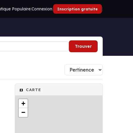
tique Populaire
|
Connexion
|
|
Inscription gratuite
Trouver
CARTE
+
−