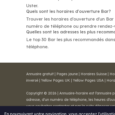
Uster.
Quels sont les horaires d'ouverture Bar?
Trouver les horaires d'ouverture d'un Bar
numéro de téléphone ou prendre rendez-
Quelles sont les adresses les plus recom
Le top 30 Bar les plus recommandés dans la
téléphone.
Annuaire gratuit
|
Pages jaune
|
Horaires Suisse
|
Ho
inversé
|
Yellow Pages UK
|
Yellow Pages USA
|
Hora
Copyright © 2026 | Annuaire-horaire est l’annuaire p
adresse, d'un numéro de téléphone, les heures d’ouve
vous souhaitez contacter et par la suite déposer v
Mentions légales
-
Conditions de ventes
-
Contact
En poursuivant votre navigation, vous acceptez l'utilisat