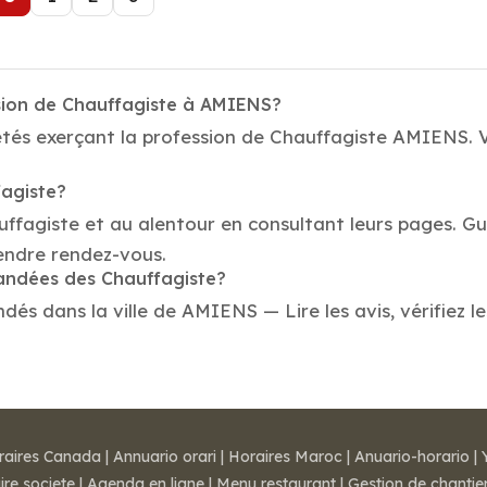
sion de Chauffagiste à AMIENS?
étés exerçant la profession de Chauffagiste AMIENS. V
fagiste?
uffagiste et au alentour en consultant leurs pages. G
endre rendez-vous.
mandées des Chauffagiste?
s dans la ville de AMIENS — Lire les avis, vérifiez le
raires Canada
|
Annuario orari
|
Horaires Maroc
|
Anuario-horario
|
ire societe
|
Agenda en ligne
|
Menu restaurant
|
Gestion de chantie