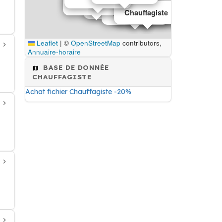
Chauffagiste
Chauffagiste
Chauffagiste
Chauffagiste
Chauffagiste
Leaflet
|
©
OpenStreetMap
contributors,
Annuaire-horaire
BASE DE DONNÉE
CHAUFFAGISTE
Achat fichier Chauffagiste -20%