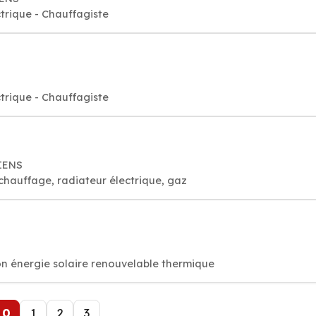
rique - Chauffagiste
rique - Chauffagiste
IENS
 chauffage, radiateur électrique, gaz
n énergie solaire renouvelable thermique
0
1
2
3