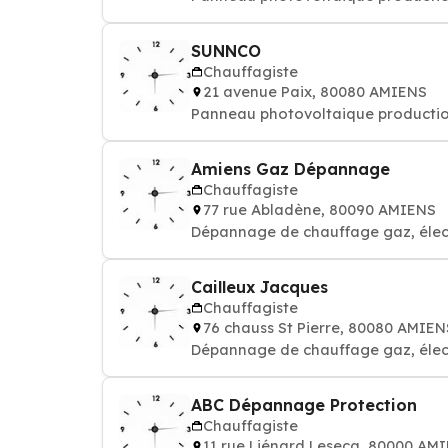
SUNNCO
Chauffagiste
21 avenue Paix, 80080 AMIENS
Panneau photovoltaique productio
Amiens Gaz Dépannage
Chauffagiste
77 rue Abladène, 80090 AMIENS
Dépannage de chauffage gaz, élect
Cailleux Jacques
Chauffagiste
76 chauss St Pierre, 80080 AMIEN
Dépannage de chauffage gaz, élect
ABC Dépannage Protection
Chauffagiste
11 rue Liénard Lesecq, 80000 AM