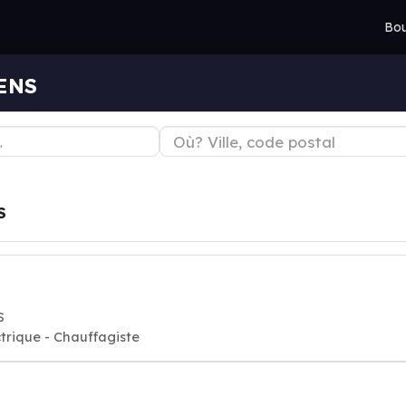
Bou
IENS
S
S
rique - Chauffagiste