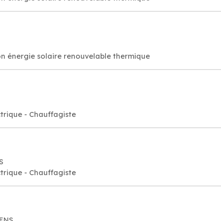
n énergie solaire renouvelable thermique
rique - Chauffagiste
S
rique - Chauffagiste
IENS