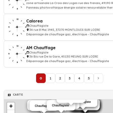
zone artisanale La Croix des Loges rue des frenais, 491
Panneau photovoltaique énergie solaire renouvelable ther
Chauffagiste: installatio
Calorea
Chauffagiste
34 rue 8 Mai 1945, 37270 MONTLOUIS SUR LOIRE
Dépannage de chauffage gaz, électrique - Chauffagiste
AM Chauffage
Chauffagiste
36 Bis rue De la Gare, 45130 MEUNG SUR LOIRE
Dépannage de chauffage gaz, électrique - Chauffagiste
0
1
2
3
4
5
CARTE
Chauffagiste
Chauffagiste
Chauffagiste
Chauffagiste
Chauffagiste
Chauffagiste
Chauffagiste
Chauffagiste
Chauffagiste
Chauffagiste
Chauffagiste
+
Chauffagiste
Chauffagiste
Chauffagiste
Chauffagiste
Chauffagiste
Chauffagiste