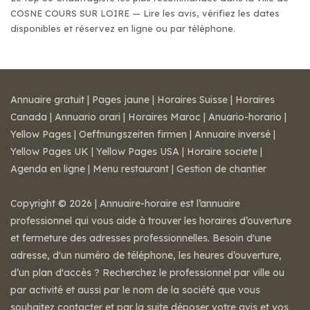
COSNE COURS SUR LOIRE — Lire les avis, vérifiez les dates
disponibles et réservez en ligne ou par téléphone.
Annuaire gratuit
|
Pages jaune
|
Horaires Suisse
|
Horaires
Canada
|
Annuario orari
|
Horaires Maroc
|
Anuario-horario
|
Yellow Pages
|
Oeffnungszeiten firmen
|
Annuaire inversé
|
Yellow Pages UK
|
Yellow Pages USA
|
Horaire societe
|
Agenda en ligne
|
Menu restaurant
|
Gestion de chantier
Copyright © 2026 | Annuaire-horaire est l’annuaire
professionnel qui vous aide à trouver les horaires d’ouverture
et fermeture des adresses professionnelles. Besoin d'une
adresse, d'un numéro de téléphone, les heures d’ouverture,
d’un plan d'accès ? Recherchez le professionnel par ville ou
par activité et aussi par le nom de la société que vous
souhaitez contacter et par la suite déposer votre avis et vos