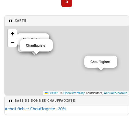
0
CARTE
+
Chauffagiste
Chauffagiste
−
Chauffagiste
Chauffagiste
Chauffagiste
Leaflet
|
©
OpenStreetMap
contributors,
Annuaire-horaire
BASE DE DONNÉE CHAUFFAGISTE
Achat fichier Chauffagiste -20%