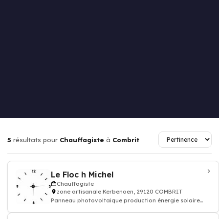
5
résultats pour
Chauffagiste
à
Combrit
Le Floc h Michel
Chauffagiste
zone artisanale Kerbenoen, 29120 COMBRIT
Panneau photovoltaique production énergie solaire
renouvelable thermique