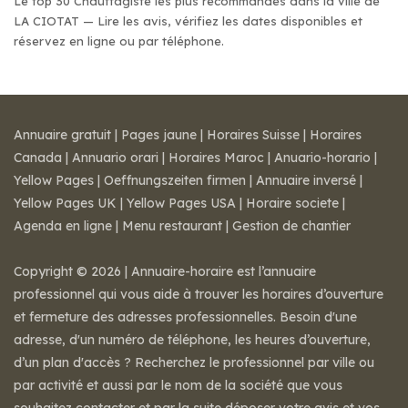
Le top 30 Chauffagiste les plus recommandés dans la ville de
LA CIOTAT — Lire les avis, vérifiez les dates disponibles et
réservez en ligne ou par téléphone.
Annuaire gratuit
|
Pages jaune
|
Horaires Suisse
|
Horaires
Canada
|
Annuario orari
|
Horaires Maroc
|
Anuario-horario
|
Yellow Pages
|
Oeffnungszeiten firmen
|
Annuaire inversé
|
Yellow Pages UK
|
Yellow Pages USA
|
Horaire societe
|
Agenda en ligne
|
Menu restaurant
|
Gestion de chantier
Copyright © 2026 | Annuaire-horaire est l’annuaire
professionnel qui vous aide à trouver les horaires d’ouverture
et fermeture des adresses professionnelles. Besoin d'une
adresse, d'un numéro de téléphone, les heures d’ouverture,
d’un plan d'accès ? Recherchez le professionnel par ville ou
par activité et aussi par le nom de la société que vous