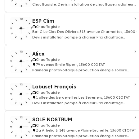
Chauffagiste: Devis installation de chauffage, radiateur
électrique, gaz
ESP Clim
Chauffagiste
Bat G Le Clos Des Oliviers 515 avenue Charmettes, 13600
Devis installation pompe à chaleur Prix chauffage
géothermique
Aliex
Chauffagiste
79 avenue Emile Ripert, 13600 CIOTAT
Panneau photovoltaique production énergie solaire
renouvelable thermique
Labuset François
Chauffagiste
1 allee des bergerettes Les Severiers, 13600 CIOTAT
Devis installation pompe à chaleur Prix chauffage
géothermique - Chauffagiste: Devis
SOLE NOSTRUM
Chauffagiste
Za Athelia Ii 148 avenue Plaine Brunette, 13600 CIOTAT
Panneau photovoltaique production énergie solaire