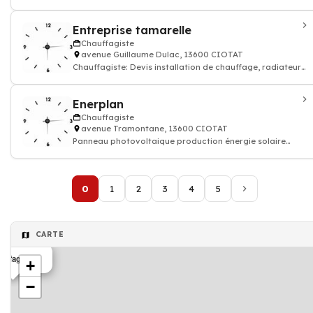
renouvelable thermique
Entreprise tamarelle
Chauffagiste
avenue Guillaume Dulac, 13600 CIOTAT
Chauffagiste: Devis installation de chauffage, radiateur
électrique, gaz
Enerplan
Chauffagiste
avenue Tramontane, 13600 CIOTAT
Panneau photovoltaique production énergie solaire
renouvelable thermique
0
1
2
3
4
5
CARTE
uffagiste
+
−