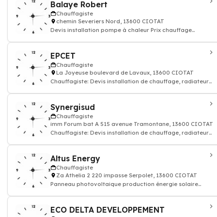
Balaye Robert
Chauffagiste
chemin Severiers Nord, 13600 CIOTAT
Devis installation pompe à chaleur Prix chauffage
géothermique - Chauffagiste: Devis
EPCET
Chauffagiste
La Joyeuse boulevard de Lavaux, 13600 CIOTAT
Chauffagiste: Devis installation de chauffage, radiateur
électrique, gaz
Synergisud
Chauffagiste
imm Forum bat A 515 avenue Tramontane, 13600 CIOTAT
Chauffagiste: Devis installation de chauffage, radiateur
électrique, gaz
Altus Energy
Chauffagiste
Za Athelia 2 220 impasse Serpolet, 13600 CIOTAT
Panneau photovoltaique production énergie solaire
renouvelable thermique
ECO DELTA DEVELOPPEMENT