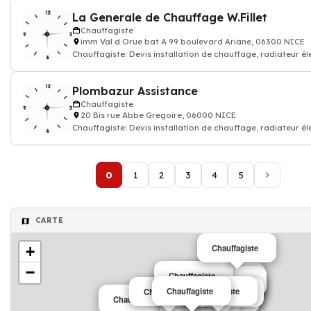
La Generale de Chauffage W.Fillet
Chauffagiste
imm Val d Orue bat A 99 boulevard Ariane, 06300 NICE
Chauffagiste: Devis installation de chauffage, radiateur él
gaz
Plombazur Assistance
Chauffagiste
20 Bis rue Abbe Gregoire, 06000 NICE
Chauffagiste: Devis installation de chauffage, radiateur él
gaz
0
1
2
3
4
5
CARTE
Chauffagiste
+
−
Chauffagiste
Chauffagiste
Chauffagiste
Chauffagiste
Chauffagiste
Chauffagiste
Chauffagiste
Chauffagiste
Chauffagiste
Chauffagiste
Chauffagiste
Chauffagiste
Chauffagiste
Chauffagiste
Chauffagiste
Chauffagiste
Chauffagiste
Chauffagiste