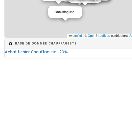
Chauffagiste
Leaflet
|
©
OpenStreetMap
contributors,
A
BASE DE DONNÉE CHAUFFAGISTE
Achat fichier Chauffagiste -20%