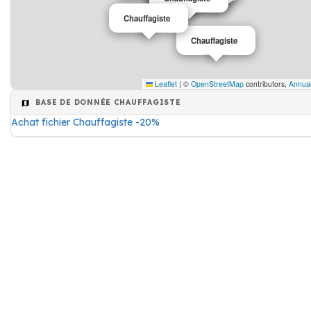
Chauffagiste
Chauffagiste
Leaflet
|
©
OpenStreetMap
contributors,
Annuai
BASE DE DONNÉE CHAUFFAGISTE
Achat fichier Chauffagiste -20%