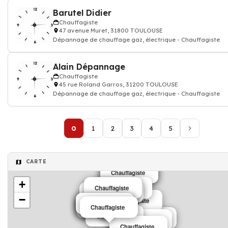
Barutel Didier
Chauffagiste
47 avenue Muret, 31800 TOULOUSE
Dépannage de chauffage gaz, électrique - Chauffagiste
Alain Dépannage
Chauffagiste
45 rue Roland Garros, 31200 TOULOUSE
Dépannage de chauffage gaz, électrique - Chauffagiste
0
1
2
3
4
5
CARTE
Chauffagiste
Chauffagiste
+
Chauffagiste
Chauffagiste
Chauffagiste
Chauffagiste
−
Chauffagiste
Chauffagiste
Chauffagiste
Chauffagiste
Chauffagiste
Chauffagiste
Chauffagiste
Chauffagiste
Chauffagiste
Chauffagiste
Chauffagiste
Chauffagiste