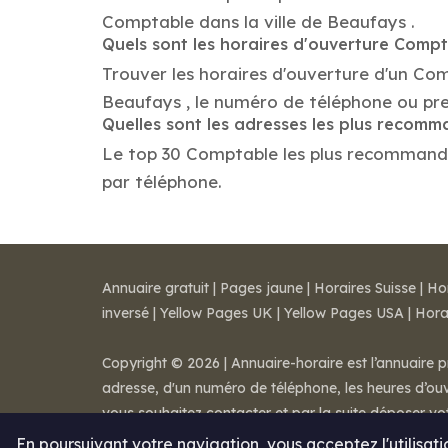
Comptable dans la ville de Beaufays .
Quels sont les horaires d'ouverture Comp
Trouver les horaires d'ouverture d'un Co
Beaufays , le numéro de téléphone ou pr
Quelles sont les adresses les plus reco
Le top 30 Comptable les plus recommandés d
par téléphone.
Annuaire gratuit
|
Pages jaune
|
Horaires Suisse
|
Ho
inversé
|
Yellow Pages UK
|
Yellow Pages USA
|
Hora
Copyright © 2026 | Annuaire-horaire est l’annuaire p
adresse, d'un numéro de téléphone, les heures d’ouve
vous souhaitez contacter et par la suite déposer v
Mentions légales
-
Conditions de ventes
-
Contact
En poursuivant votre navigation, vous acceptez l'utilisat