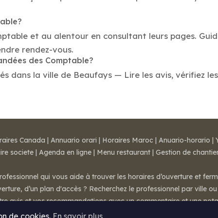
table?
mptable et au alentour en consultant leurs pages. Gui
endre rendez-vous.
mmandées des Comptable?
ans la ville de Beaufays — Lire les avis, vérifiez les
raires Canada
|
Annuario orari
|
Horaires Maroc
|
Anuario-horario
|
ire societe
|
Agenda en ligne
|
Menu restaurant
|
Gestion de chantie
rofessionnel qui vous aide à trouver les horaires d’ouverture et fer
rture, d’un plan d'accès ? Recherchez le professionnel par ville ou 
otre avis et vos recommandations avec un commentaire et une nota
ion de cookies.
En savoir plus