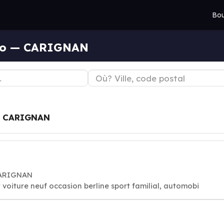
Bou
uto — CARIGNAN
à
CARIGNAN
CARIGNAN
 voiture neuf occasion berline sport familial, automobi