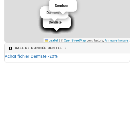
Dentiste
Dentiste
Dentiste
Dentiste
Dentiste
Dentiste
Dentiste
Dentiste
Dentiste
Dentiste
Dentiste
Dentiste
Dentiste
Dentiste
Leaflet
|
©
OpenStreetMap
contributors,
Annuaire-horaire
BASE DE DONNÉE DENTISTE
Achat fichier Dentiste -20%