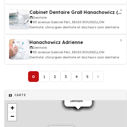
Cabinet Dentaire Grall Hanachowicz (SCM)
Dentiste
83 avenue Gabriel Péri, 38150 ROUSSILLON
Dentiste: chirurgien dentiste et docteurs soin dentaire
Hanachowicz Adrienne
Dentiste
83 avenue Gabriel Péri, 38150 ROUSSILLON
Dentiste: chirurgien dentiste et docteurs soin dentaire
0
1
2
3
4
5
CARTE
Dentiste
Dentiste
Dentiste
Dentiste
Dentiste
Dentiste
+
−