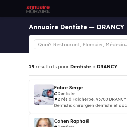
Annuaire Dentiste — DRANCY
19
résultats pour
Dentiste
à
DRANCY
Fabre Serge
Dentiste
2 résid Faidherbe, 93700 DRANCY
Dentiste: chirurgien dentiste et do
Cohen Raphaël
Dentiste