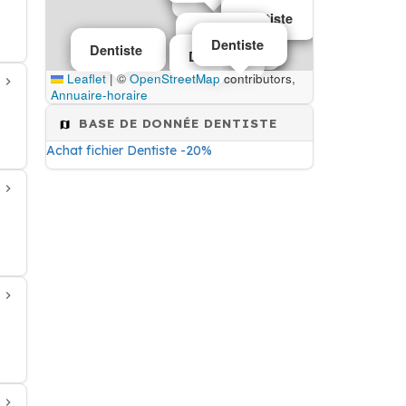
Dentiste
Dentiste
Dentiste
Dentiste
Dentiste
Dentiste
Dentiste
Dentiste
Dentiste
Leaflet
|
©
OpenStreetMap
contributors,
Annuaire-horaire
BASE DE DONNÉE DENTISTE
Achat fichier Dentiste -20%