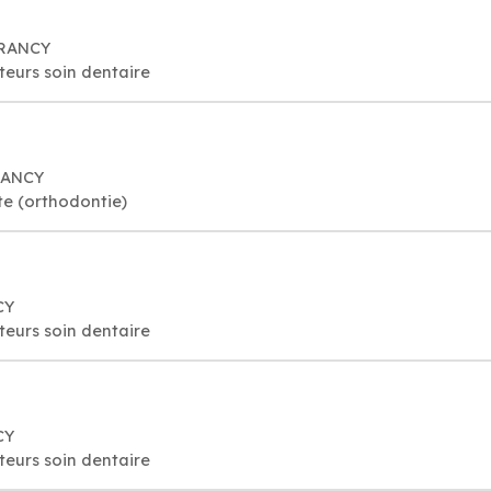
 DRANCY
cteurs soin dentaire
RANCY
te (orthodontie)
CY
cteurs soin dentaire
CY
cteurs soin dentaire