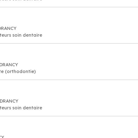
 DRANCY
cteurs soin dentaire
0 DRANCY
te (orthodontie)
0 DRANCY
cteurs soin dentaire
CY