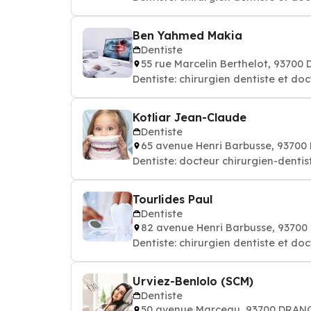
Ben Yahmed Makia
Dentiste
55 rue Marcelin Berthelot, 93700
Dentiste: chirurgien dentiste et do
Kotliar Jean-Claude
Dentiste
65 avenue Henri Barbusse, 9370
Dentiste: docteur chirurgien-dentis
Tourlides Paul
Dentiste
82 avenue Henri Barbusse, 9370
Dentiste: chirurgien dentiste et do
Urviez-Benlolo (SCM)
Dentiste
50 avenue Marceau, 93700 DRAN