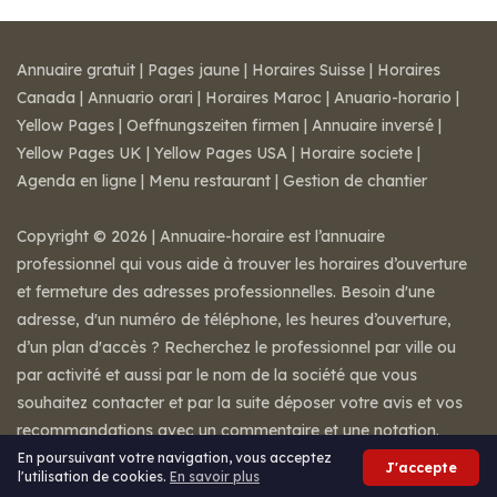
Annuaire gratuit
|
Pages jaune
|
Horaires Suisse
|
Horaires
Canada
|
Annuario orari
|
Horaires Maroc
|
Anuario-horario
|
Yellow Pages
|
Oeffnungszeiten firmen
|
Annuaire inversé
|
Yellow Pages UK
|
Yellow Pages USA
|
Horaire societe
|
Agenda en ligne
|
Menu restaurant
|
Gestion de chantier
Copyright © 2026 | Annuaire-horaire est l’annuaire
professionnel qui vous aide à trouver les horaires d’ouverture
et fermeture des adresses professionnelles. Besoin d'une
adresse, d'un numéro de téléphone, les heures d’ouverture,
d’un plan d'accès ? Recherchez le professionnel par ville ou
par activité et aussi par le nom de la société que vous
souhaitez contacter et par la suite déposer votre avis et vos
recommandations avec un commentaire et une notation.
Mentions légales
-
Conditions de ventes
-
Contact
En poursuivant votre navigation, vous acceptez
J'accepte
l'utilisation de cookies.
En savoir plus