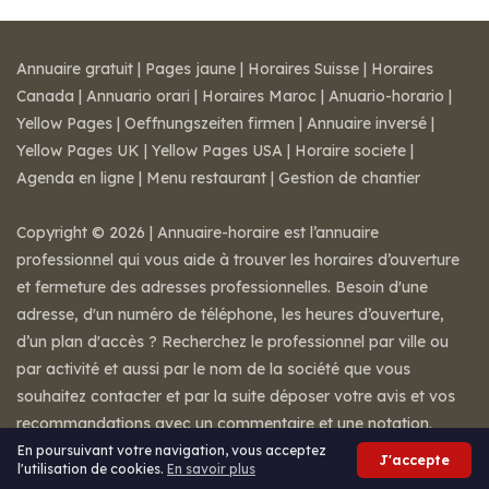
Annuaire gratuit
|
Pages jaune
|
Horaires Suisse
|
Horaires
Canada
|
Annuario orari
|
Horaires Maroc
|
Anuario-horario
|
Yellow Pages
|
Oeffnungszeiten firmen
|
Annuaire inversé
|
Yellow Pages UK
|
Yellow Pages USA
|
Horaire societe
|
Agenda en ligne
|
Menu restaurant
|
Gestion de chantier
Copyright © 2026 | Annuaire-horaire est l’annuaire
professionnel qui vous aide à trouver les horaires d’ouverture
et fermeture des adresses professionnelles. Besoin d'une
adresse, d'un numéro de téléphone, les heures d’ouverture,
d’un plan d'accès ? Recherchez le professionnel par ville ou
par activité et aussi par le nom de la société que vous
souhaitez contacter et par la suite déposer votre avis et vos
recommandations avec un commentaire et une notation.
Mentions légales
-
Conditions de ventes
-
Contact
En poursuivant votre navigation, vous acceptez
J'accepte
l'utilisation de cookies.
En savoir plus