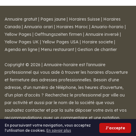
Annuaire gratuit
|
Pages jaune
|
Horaires Suisse
|
Horaires
Canada
|
Annuario orari
|
Horaires Maroc
|
Anuario-horario
|
Yellow Pages
|
Oeffnungszeiten firmen
|
Annuaire inversé
|
Yellow Pages UK
|
Yellow Pages USA
|
Horaire societe
|
Agenda en ligne
|
Menu restaurant
|
Gestion de chantier
Copyright © 2026 | Annuaire-horaire est l’annuaire
professionnel qui vous aide à trouver les horaires d’ouverture
et fermeture des adresses professionnelles. Besoin d'une
adresse, d'un numéro de téléphone, les heures d’ouverture,
d’un plan d'accès ? Recherchez le professionnel par ville ou
par activité et aussi par le nom de la société que vous
souhaitez contacter et par la suite déposer votre avis et vos
recommandations avec un commentaire et une notation.
Mentions légales
-
Conditions de ventes
-
Contact
En poursuivant votre navigation, vous acceptez
J'accepte
l'utilisation de cookies.
En savoir plus