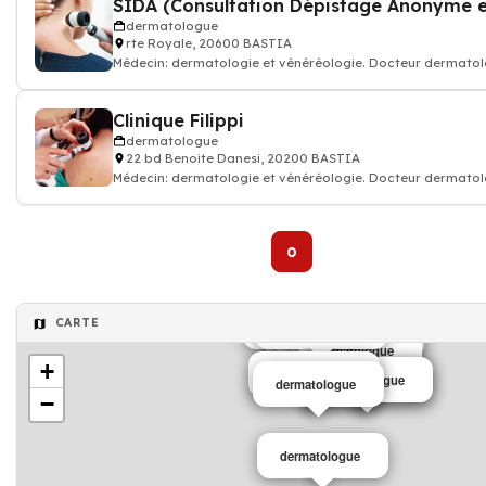
dermatologue
rte Royale, 20600 BASTIA
Médecin: dermatologie et vénéréologie. Docteur dermato
Clinique Filippi
dermatologue
22 bd Benoite Danesi, 20200 BASTIA
Médecin: dermatologie et vénéréologie. Docteur dermato
0
CARTE
dermatologue
Dermatologue
Dermatologue
dermatologue
dermatologue
dermatologue
dermatologue
+
dermatologue
Dermatologue
Dermatologue
dermatologue
−
dermatologue