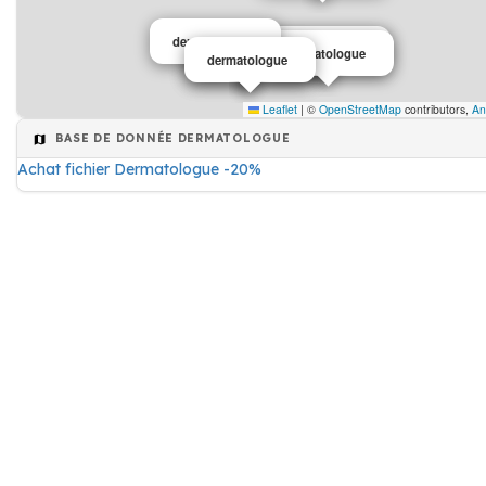
dermatologue
dermatologue
dermatologue
dermatologue
dermatologue
Leaflet
|
©
OpenStreetMap
contributors,
An
BASE DE DONNÉE DERMATOLOGUE
Achat fichier Dermatologue -20%