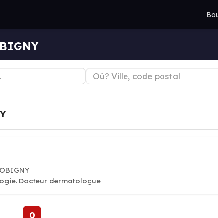
Bou
OBIGNY
NY
 BOBIGNY
logie. Docteur dermatologue
0