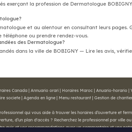
tés exerçant la profession de Dermatologue BOBIGNY. 
atologue?
rmatologue et au alentour en consultant leurs pages. 
téléphone ou prendre rendez-vous.
mmandées des Dermatologue?
és dans la ville de BOBIGNY — Lire les avis, vérifiez
raires Canada
|
Annuario orari
|
Horaires Maroc
|
Anuario-horario
|
ire societe
|
Agenda en ligne
|
Menu restaurant
|
Gestion de chantie
rofessionnel qui vous aide à trouver les horaires d’ouverture et fer
rture, d’un plan d'accès ? Recherchez le professionnel par ville ou 
otre avis et vos recommandations avec un commentaire et une nota