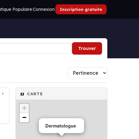
tique Populaire
|
Connexion
|
|
Inscription gratuite
Trouver
CARTE
+
−
Dermatologue