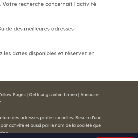
Votre recherche concernait l'activité
Guide des meilleures adresses
 les dates disponibles et réservez en
Yellow Pages
|
Oeffnungszeiten firmen
|
Annuaire
r
meture des adresses professionnelles. Besoin d'une
par activité et aussi par le nom de la société que
tion.