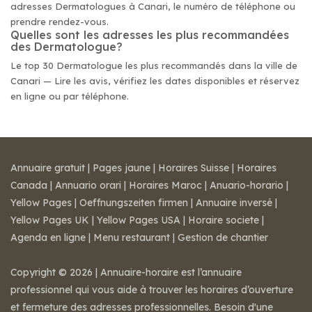
adresses Dermatologues à Canari, le numéro de téléphone ou
prendre rendez-vous.
Quelles sont les adresses les plus recommandées
des Dermatologue?
Le top 30 Dermatologue les plus recommandés dans la ville de
Canari — Lire les avis, vérifiez les dates disponibles et réservez
en ligne ou par téléphone.
Annuaire gratuit
|
Pages jaune
|
Horaires Suisse
|
Horaires
Canada
|
Annuario orari
|
Horaires Maroc
|
Anuario-horario
|
Yellow Pages
|
Oeffnungszeiten firmen
|
Annuaire inversé
|
Yellow Pages UK
|
Yellow Pages USA
|
Horaire societe
|
Agenda en ligne
|
Menu restaurant
|
Gestion de chantier
Copyright © 2026 | Annuaire-horaire est l’annuaire
professionnel qui vous aide à trouver les horaires d’ouverture
et fermeture des adresses professionnelles. Besoin d'une