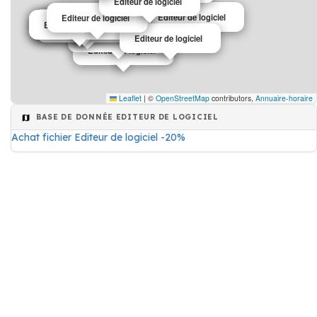
Editeur de logiciel
Editeur de logiciel
Editeur de logiciel
Editeur de logiciel
Editeur de logiciel
Editeur de logiciel
Editeur de logiciel
Editeur de logiciel
Editeur de logiciel
Editeur de logiciel
Editeur de logiciel
Leaflet
|
©
OpenStreetMap
contributors,
Annuaire-horaire
BASE DE DONNÉE EDITEUR DE LOGICIEL
Achat fichier Editeur de logiciel -20%