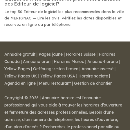
des Editeur de logiciel?
Le top 30 Editeur de logiciel les plus recommandés dans la ville
de MERIGNAC — Lire les avis, vérifiez les dates disponibles et
réservez en ligne ou par téléphone.
Annuaire gratuit
|
Pages jaune
|
Horaires Suisse
|
Horaires
Canada
|
Annuario orari
|
Horaires Maroc
|
Anuario-horario
|
Yellow Pages
|
Oeffnungszeiten firmen
|
Annuaire inversé
|
Yellow Pages UK
|
Yellow Pages USA
|
Horaire societe
|
Agenda en ligne
|
Menu restaurant
|
Gestion de chantier
Copyright © 2026 | Annuaire-horaire est l’annuaire
professionnel qui vous aide à trouver les horaires d’ouverture
et fermeture des adresses professionnelles. Besoin d'une
adresse, d'un numéro de téléphone, les heures d’ouverture,
d’un plan d'accès ? Recherchez le professionnel par ville ou