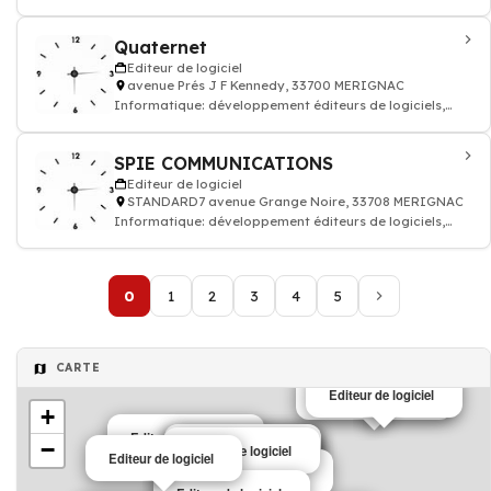
programmation application, progiciel
Quaternet
Editeur de logiciel
avenue Prés J F Kennedy, 33700 MERIGNAC
Informatique: développement éditeurs de logiciels,
programmation application, progiciel
SPIE COMMUNICATIONS
Editeur de logiciel
STANDARD7 avenue Grange Noire, 33708 MERIGNAC
Informatique: développement éditeurs de logiciels,
programmation application, progiciel
0
1
2
3
4
5
CARTE
Editeur de logiciel
Editeur de logiciel
+
Editeur de logiciel
−
Editeur de logiciel
Editeur de logiciel
Editeur de logiciel
Editeur de logiciel
Editeur de logiciel
Editeur de logiciel