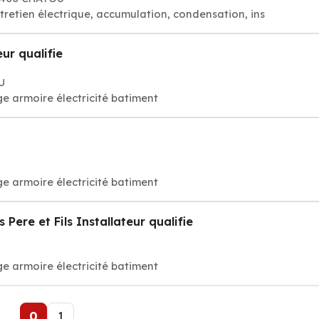
tretien électrique, accumulation, condensation, ins
ur qualifie
U
e armoire électricité batiment
e armoire électricité batiment
ere et Fils Installateur qualifie
e armoire électricité batiment
0
1