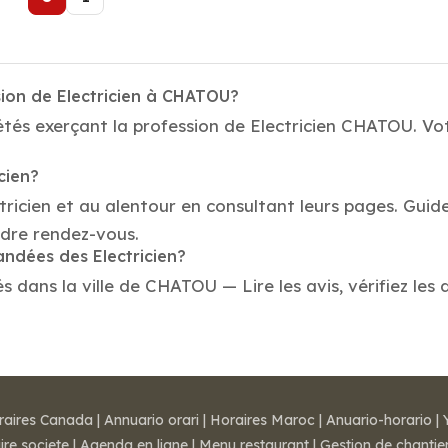
sion de Electricien à CHATOU?
tés exerçant la profession de Electricien CHATOU. Vot
cien?
tricien et au alentour en consultant leurs pages. Guide
dre rendez-vous.
andées des Electricien?
 dans la ville de CHATOU — Lire les avis, vérifiez les 
raires Canada
|
Annuario orari
|
Horaires Maroc
|
Anuario-horario
|
ire societe
|
Agenda en ligne
|
Menu restaurant
|
Gestion de chantie