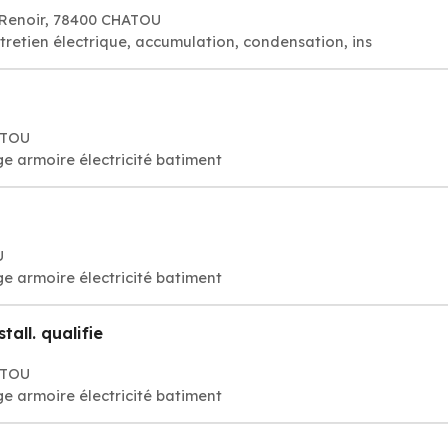
 Renoir, 78400 CHATOU
tretien électrique, accumulation, condensation, ins
ATOU
e armoire électricité batiment
U
e armoire électricité batiment
all. qualifie
ATOU
e armoire électricité batiment