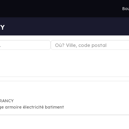
Bou
CY
DRANCY
e armoire électricité batiment