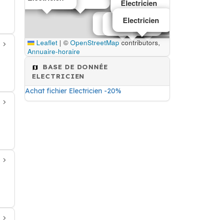
Electricien
Electricien
Electricien
Electricien
Electricien
Electricien
Electricien
Electricien
Electricien
Leaflet
|
©
OpenStreetMap
contributors,
Annuaire-horaire
BASE DE DONNÉE
ELECTRICIEN
Achat fichier Electricien -20%