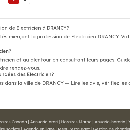
sion de Electricien à DRANCY?
tés exerçant la profession de Electricien DRANCY. Votr
cien?
tricien et au alentour en consultant leurs pages. Guide
dre rendez-vous.
andées des Electricien?
 dans la ville de DRANCY — Lire les avis, vérifiez les 
raires Canada
|
Annuario orari
|
Horaires Maroc
|
Anuario-horario
|
ire societe
|
Agenda en ligne
|
Menu restaurant
|
Gestion de chantie