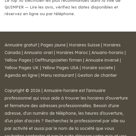
Le top 30 Electricien les plus recommandés dans la ville de
QUIMPER — Lire les avis, vérifiez les dates disponibles et
réservez en ligne ou par téléphone.
Annuaire gratuit
|
Pages jaune
|
Horaires Suisse
|
Horaires
Canada
|
Annuario orari
|
Horaires Maroc
|
Anuario-horario
|
Yellow Pages
|
Oeffnungszeiten firmen
|
Annuaire inversé
|
Yellow Pages UK
|
Yellow Pages USA
|
Horaire societe
|
Agenda en ligne
|
Menu restaurant
|
Gestion de chantier
Copyright © 2026 | Annuaire-horaire est l’annuaire
professionnel qui vous aide à trouver les horaires d’ouverture
et fermeture des adresses professionnelles. Besoin d'une
adresse, d'un numéro de téléphone, les heures d’ouverture,
d’un plan d'accès ? Recherchez le professionnel par ville ou
par activité et aussi par le nom de la société que vous