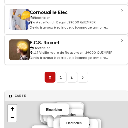
électricité batiment
Cornouaille Elec
Electricien
6 A rue Fanch Begot, 29000 QUIMPER
Devis travaux électrique, dépannage armoire
électricité batiment
E.C.S. Rocuet
Electricien
117 Vieille route de Rosporden, 29000 QUIMPER
Devis travaux électrique, dépannage armoire
électricité batiment
0
1
2
3
CARTE
+
Electricien
Electricien
Electricien
Electricien
Electricien
Electricien
Electricien
−
Electricien
Electricien
Electricien
Electricien
Electricien
Electricien
Electricien
Electricien
Electricien
Electricien
Electricien