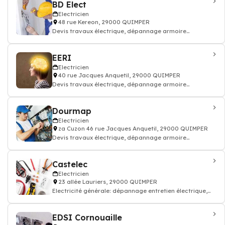
BD Elect
Electricien
48 rue Kereon, 29000 QUIMPER
Devis travaux électrique, dépannage armoire
électricité batiment
EERI
Electricien
40 rue Jacques Anquetil, 29000 QUIMPER
Devis travaux électrique, dépannage armoire
électricité batiment
Dourmap
Electricien
za Cuzon 46 rue Jacques Anquetil, 29000 QUIMPER
Devis travaux électrique, dépannage armoire
électricité batiment
Castelec
Electricien
23 allée Lauriers, 29000 QUIMPER
Electricité générale: dépannage entretien électrique,
accumulation, condensation, ins
EDSI Cornouaille