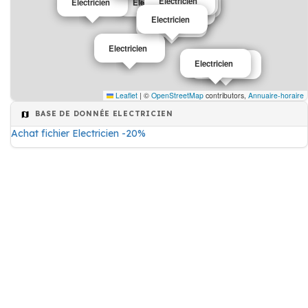
Electricien
Electricien
Electricien
Electricien
Electricien
Electricien
Electricien
Electricien
Electricien
Electricien
Electricien
Leaflet
|
©
OpenStreetMap
contributors,
Annuaire-horaire
BASE DE DONNÉE ELECTRICIEN
Achat fichier Electricien -20%