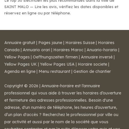
Le top 30 Electricien les plus recommandés dans la ville de
SAINT MALO — Lire les avis, vérifiez les dates disponibles et
réservez en ligne ou par téléphone.
Annuaire gratuit
|
Pages jaune
|
Horaires Suisse
|
Horaires
Canada
|
Annuario orari
|
Horaires Maroc
|
Anuario-horario
|
Yellow Pages
|
Oeffnungszeiten firmen
|
Annuaire inversé
|
Yellow Pages UK
|
Yellow Pages USA
|
Horaire societe
|
Agenda en ligne
|
Menu restaurant
|
Gestion de chantier
Copyright © 2026 | Annuaire-horaire est l’annuaire
professionnel qui vous aide à trouver les horaires d’ouverture
et fermeture des adresses professionnelles. Besoin d'une
adresse, d'un numéro de téléphone, les heures d’ouverture,
d’un plan d'accès ? Recherchez le professionnel par ville ou
par activité et aussi par le nom de la société que vous