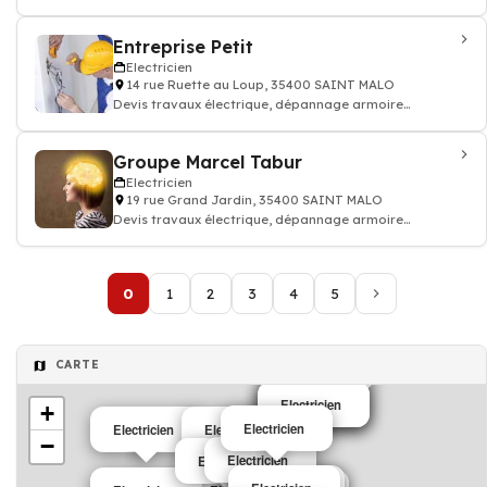
électricité batiment
Entreprise Petit
Electricien
14 rue Ruette au Loup, 35400 SAINT MALO
Devis travaux électrique, dépannage armoire
électricité batiment
Groupe Marcel Tabur
Electricien
19 rue Grand Jardin, 35400 SAINT MALO
Devis travaux électrique, dépannage armoire
électricité batiment
0
1
2
3
4
5
CARTE
Electricien
Electricien
Electricien
Electricien
+
Electricien
Electricien
Electricien
−
Electricien
Electricien