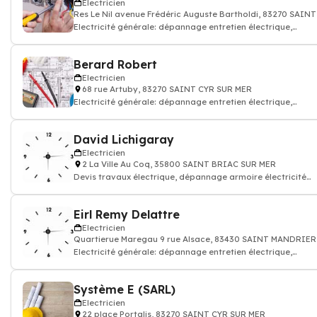
Electricien
Res Le Nil avenue Frédéric Auguste Bartholdi, 83270 SAIN
Electricité générale: dépannage entretien électrique,
accumulation, condensation, ins
Berard Robert
Electricien
68 rue Artuby, 83270 SAINT CYR SUR MER
Electricité générale: dépannage entretien électrique,
accumulation, condensation, ins
David Lichigaray
Electricien
2 La Ville Au Coq, 35800 SAINT BRIAC SUR MER
Devis travaux électrique, dépannage armoire électricité
batiment
Eirl Remy Delattre
Electricien
Quartierue Maregau 9 rue Alsace, 83430 SAINT MANDRIE
Electricité générale: dépannage entretien électrique,
accumulation, condensation, ins
Système E (SARL)
Electricien
22 place Portalis, 83270 SAINT CYR SUR MER