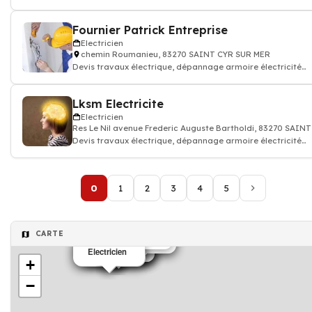
batiment
Fournier Patrick Entreprise
Electricien
chemin Roumanieu, 83270 SAINT CYR SUR MER
Devis travaux électrique, dépannage armoire électricité
batiment
Lksm Electricite
Electricien
Res Le Nil avenue Frederic Auguste Bartholdi, 83270 SAIN
Devis travaux électrique, dépannage armoire électricité
batiment
0
1
2
3
4
5
CARTE
Electricien
Electricien
Electricien
Electricien
Electricien
Electricien
Electricien
Electricien
Electricien
Electricien
Electricien
+
−