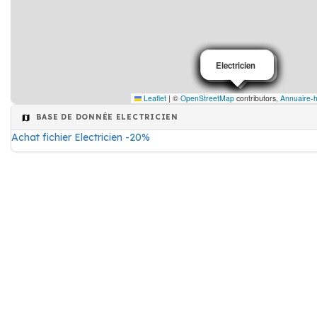
Electricien
Electricien
Electricien
Electricien
Electricien
Electricien
Electricien
Electricien
Electricien
Leaflet
|
©
OpenStreetMap
contributors,
Annuaire-h
BASE DE DONNÉE ELECTRICIEN
Achat fichier Electricien -20%