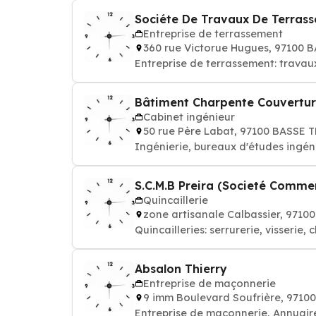
Sociéte De Travaux De Terras
Entreprise de terrassement
360 rue Victorue Hugues, 97100 
Entreprise de terrassement: trava
Bâtiment Charpente Couvertu
Cabinet ingénieur
50 rue Père Labat, 97100 BASSE 
Ingénierie, bureaux d'études ingé
S.C.M.B Preira (Societé Comme
Quincaillerie
zone artisanale Calbassier, 971
Quincailleries: serrurerie, visserie, 
Absalon Thierry
Entreprise de maçonnerie
9 imm Boulevard Soufrière, 9710
Entreprise de maconnerie, Annuai