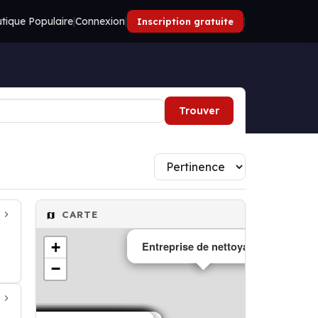
tique Populaire
|
Connexion
|
|
Inscription gratuite
Trouver
CARTE
+
Entreprise de nettoyage
−