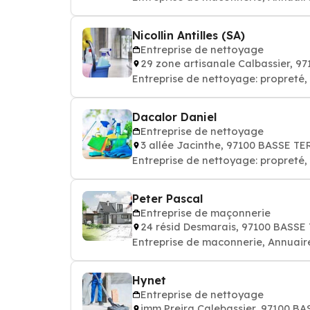
Nicollin Antilles (SA)
Entreprise de nettoyage
29 zone artisanale Calbassier, 
Entreprise de nettoyage: propret
Dacalor Daniel
Entreprise de nettoyage
3 allée Jacinthe, 97100 BASSE T
Entreprise de nettoyage: propret
Peter Pascal
Entreprise de maçonnerie
24 résid Desmarais, 97100 BASSE
Entreprise de maconnerie, Annuai
Hynet
Entreprise de nettoyage
imm Preira Calebassier, 97100 B