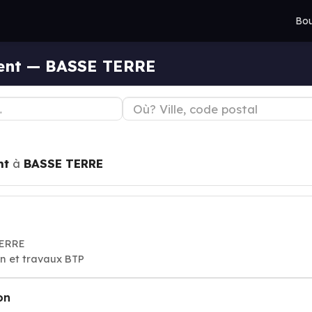
Bou
ment — BASSE TERRE
nt
à
BASSE TERRE
TERRE
on et travaux BTP
on