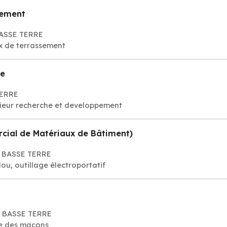
sement
BASSE TERRE
ux de terrassement
re
TERRE
nieur recherche et developpement
rcial de Matériaux de Bâtiment)
00 BASSE TERRE
clou, outillage électroportatif
0 BASSE TERRE
re des maçons