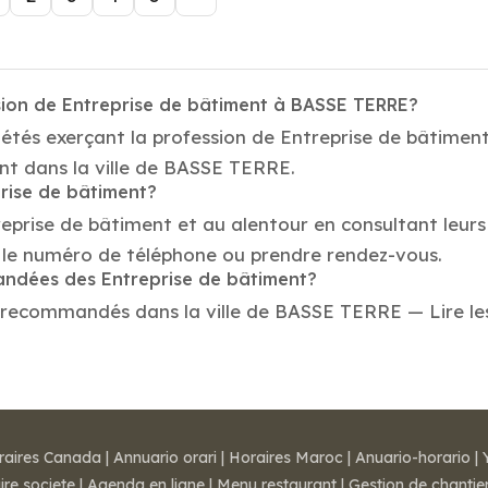
sion de Entreprise de bâtiment à BASSE TERRE?
iétés exerçant la profession de Entreprise de bâtime
ent dans la ville de BASSE TERRE.
prise de bâtiment?
reprise de bâtiment et au alentour en consultant leur
le numéro de téléphone ou prendre rendez-vous.
mandées des Entreprise de bâtiment?
 recommandés dans la ville de BASSE TERRE — Lire les a
raires Canada
|
Annuario orari
|
Horaires Maroc
|
Anuario-horario
|
ire societe
|
Agenda en ligne
|
Menu restaurant
|
Gestion de chantie