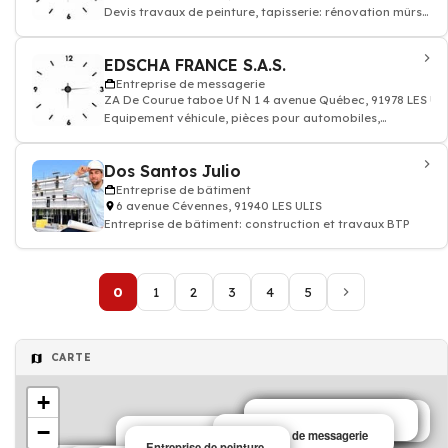
Devis travaux de peinture, tapisserie: rénovation mûrs
papier peints et sols, enduit rev
EDSCHA FRANCE S.A.S.
Entreprise de messagerie
ZA De Courue taboe Uf N 1 4 avenue Québec, 91978 LES UL
Equipement véhicule, pièces pour automobiles,
accessoire de voiture
Dos Santos Julio
Entreprise de bâtiment
6 avenue Cévennes, 91940 LES ULIS
Entreprise de bâtiment: construction et travaux BTP
0
1
2
3
4
5
CARTE
+
Entreprise de nettoyage
Entreprise de bâtiment
Entreprise de bâtiment
Entreprise de messagerie
−
Entreprise de messagerie
Entreprise de nettoyage
Entreprise de peinture