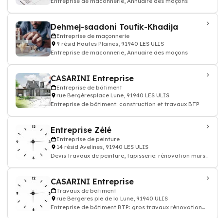
Entreprise de maconnerie, Annuaire des maçons
Dehmej-saadoni Toufik-Khadija
Entreprise de maçonnerie
9 résid Hautes Plaines, 91940 LES ULIS
Entreprise de maconnerie, Annuaire des maçons
CASARINI Entreprise
Entreprise de bâtiment
rue Bergèresplace Lune, 91940 LES ULIS
Entreprise de bâtiment: construction et travaux BTP
Entreprise Zélé
Entreprise de peinture
14 résid Avelines, 91940 LES ULIS
Devis travaux de peinture, tapisserie: rénovation mûrs
papier peints et sols, enduit rev
CASARINI Entreprise
Travaux de bâtiment
rue Bergeres ple de la Lune, 91940 ULIS
Entreprise de bâtiment BTP: gros travaux rénovation
appartement, maison