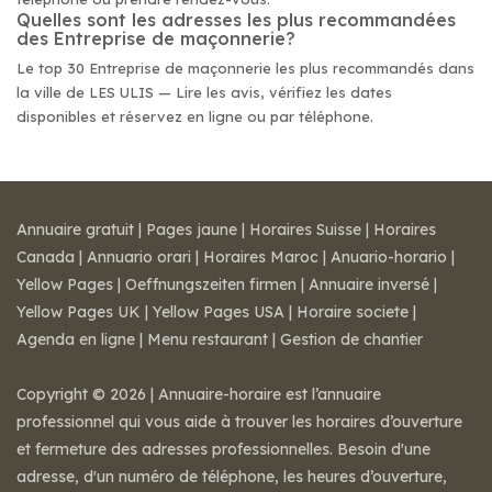
Quelles sont les adresses les plus recommandées
des Entreprise de maçonnerie?
Le top 30 Entreprise de maçonnerie les plus recommandés dans
la ville de LES ULIS — Lire les avis, vérifiez les dates
disponibles et réservez en ligne ou par téléphone.
Annuaire gratuit
|
Pages jaune
|
Horaires Suisse
|
Horaires
Canada
|
Annuario orari
|
Horaires Maroc
|
Anuario-horario
|
Yellow Pages
|
Oeffnungszeiten firmen
|
Annuaire inversé
|
Yellow Pages UK
|
Yellow Pages USA
|
Horaire societe
|
Agenda en ligne
|
Menu restaurant
|
Gestion de chantier
Copyright © 2026 | Annuaire-horaire est l’annuaire
professionnel qui vous aide à trouver les horaires d’ouverture
et fermeture des adresses professionnelles. Besoin d'une
adresse, d'un numéro de téléphone, les heures d’ouverture,