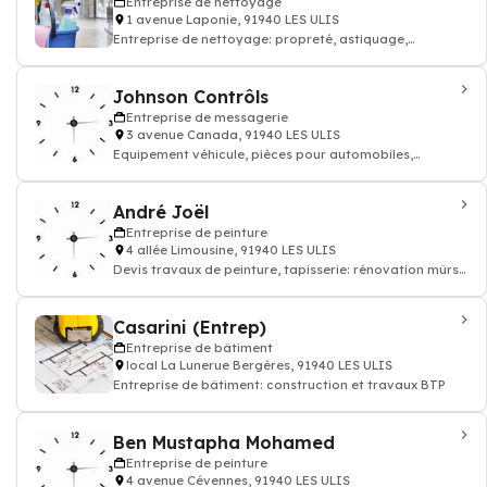
Entreprise de nettoyage
1 avenue Laponie, 91940 LES ULIS
Entreprise de nettoyage: propreté, astiquage,
décrassement, ménage dépoussiérage
Johnson Contrôls
Entreprise de messagerie
3 avenue Canada, 91940 LES ULIS
Equipement véhicule, pièces pour automobiles,
accessoire de voiture
André Joël
Entreprise de peinture
4 allée Limousine, 91940 LES ULIS
Devis travaux de peinture, tapisserie: rénovation mûrs
papier peints et sols, enduit rev
Casarini (Entrep)
Entreprise de bâtiment
local La Lunerue Bergères, 91940 LES ULIS
Entreprise de bâtiment: construction et travaux BTP
Ben Mustapha Mohamed
Entreprise de peinture
4 avenue Cévennes, 91940 LES ULIS