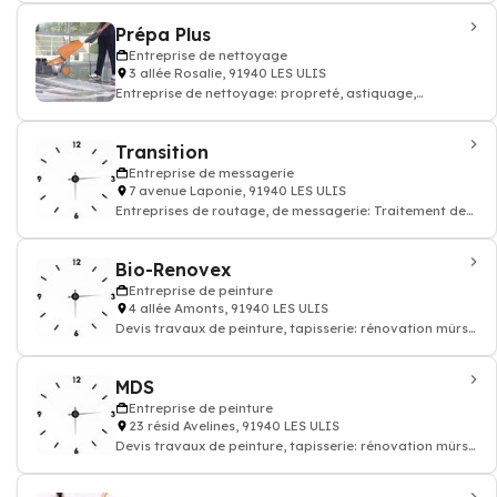
Prépa Plus
Entreprise de nettoyage
3 allée Rosalie, 91940 LES ULIS
Entreprise de nettoyage: propreté, astiquage,
décrassement, ménage dépoussiérage
Transition
Entreprise de messagerie
7 avenue Laponie, 91940 LES ULIS
Entreprises de routage, de messagerie: Traitement de
courriel adresse, Affranchissement et
Bio-Renovex
Entreprise de peinture
4 allée Amonts, 91940 LES ULIS
Devis travaux de peinture, tapisserie: rénovation mûrs
papier peints et sols, enduit rev
MDS
Entreprise de peinture
23 résid Avelines, 91940 LES ULIS
Devis travaux de peinture, tapisserie: rénovation mûrs
papier peints et sols, enduit rev