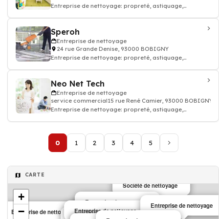
Entreprise de nettoyage: propreté, astiquage,
décrassement, ménage dépoussiérage
Speroh
Entreprise de nettoyage
24 rue Grande Denise, 93000 BOBIGNY
Entreprise de nettoyage: propreté, astiquage,
décrassement, ménage dépoussiérage
Neo Net Tech
Entreprise de nettoyage
service commercial15 rue René Camier, 93000 BOBIGNY
Entreprise de nettoyage: propreté, astiquage,
décrassement, ménage dépoussiérage
0
1
2
3
4
5
CARTE
Société de nettoyage
+
Entreprise de nettoyage
Entreprise de nettoyage
−
Entreprise de nettoyage
Entreprise de nettoyage
Entreprise de nettoyage
Entreprise de nettoyage