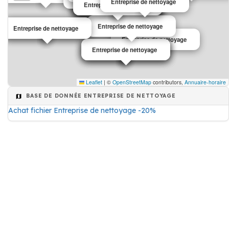
Entreprise de nettoyage
Entreprise de nettoyage
Entreprise de nettoyage
Entreprise de nettoyage
Entreprise de nettoyage
Entreprise de nettoyage
Entreprise de nettoyage
Entreprise de nettoyage
Entreprise de nettoyage
Entreprise de nettoyage
Entreprise de nettoyage
Entreprise de nettoyage
Entreprise de nettoyage
Leaflet
|
©
OpenStreetMap
contributors,
Annuaire-horaire
BASE DE DONNÉE ENTREPRISE DE NETTOYAGE
Achat fichier Entreprise de nettoyage -20%