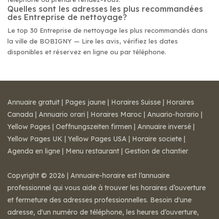
Quelles sont les adresses les plus recommandées
des Entreprise de nettoyage?
Le top 30 Entreprise de nettoyage les plus recommandés dans
la ville de BOBIGNY — Lire les avis, vérifiez les dates
disponibles et réservez en ligne ou par téléphone.
Annuaire gratuit
|
Pages jaune
|
Horaires Suisse
|
Horaires
Canada
|
Annuario orari
|
Horaires Maroc
|
Anuario-horario
|
Yellow Pages
|
Oeffnungszeiten firmen
|
Annuaire inversé
|
Yellow Pages UK
|
Yellow Pages USA
|
Horaire societe
|
Agenda en ligne
|
Menu restaurant
|
Gestion de chantier
Copyright © 2026 | Annuaire-horaire est l’annuaire
professionnel qui vous aide à trouver les horaires d’ouverture
et fermeture des adresses professionnelles. Besoin d'une
adresse, d'un numéro de téléphone, les heures d’ouverture,