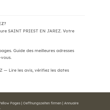
EZ?
einture SAINT PRIEST EN JAREZ. Votre
 pages. Guide des meilleures adresses
-vous.
 Lire les avis, vérifiez les dates
Yellow Pages
|
Oeffnungszeiten firmen
|
Annuaire
r