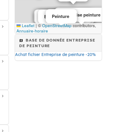
Entreprise peinture
Peinture
Entreprise de peinture
Entreprise de peinture
Entreprise peinture
Leaflet
|
©
OpenStreetMap
contributors,
Annuaire-horaire
BASE DE DONNÉE ENTREPRISE
DE PEINTURE
Achat fichier Entreprise de peinture -20%