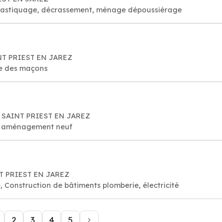
é, astiquage, décrassement, ménage dépoussiérage
AINT PRIEST EN JAREZ
re des maçons
0 SAINT PRIEST EN JAREZ
er aménagement neuf
NT PRIEST EN JAREZ
Construction de bâtiments plomberie, électricité
2
3
4
5