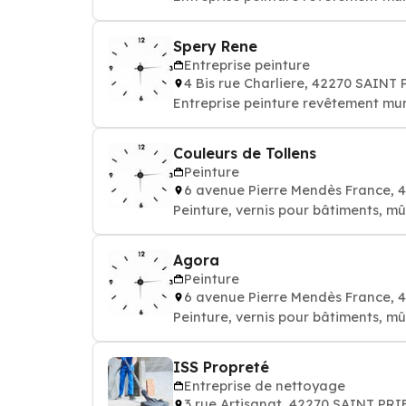
Spery Rene
Entreprise peinture
4 Bis rue Charliere, 42270 SAIN
Entreprise peinture revêtement mur
Couleurs de Tollens
Peinture
6 avenue Pierre Mendès France,
Peinture, vernis pour bâtiments, mûr
Agora
Peinture
6 avenue Pierre Mendès France,
Peinture, vernis pour bâtiments, mûr
ISS Propreté
Entreprise de nettoyage
3 rue Artisanat, 42270 SAINT PR