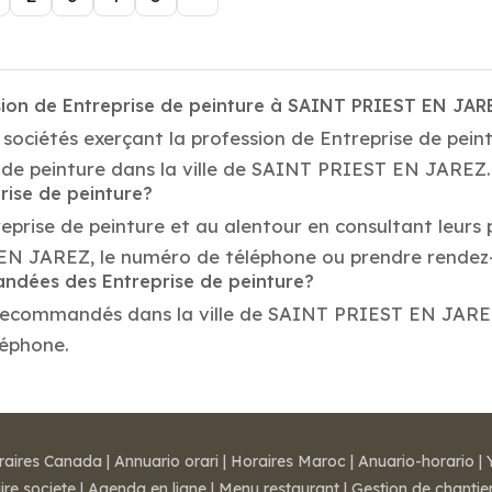
sion de Entreprise de peinture à SAINT PRIEST EN JAR
 sociétés exerçant la profession de Entreprise de p
e de peinture dans la ville de SAINT PRIEST EN JAREZ.
rise de peinture?
reprise de peinture et au alentour en consultant leurs
EN JAREZ, le numéro de téléphone ou prendre rendez
andées des Entreprise de peinture?
 recommandés dans la ville de SAINT PRIEST EN JAREZ —
léphone.
raires Canada
|
Annuario orari
|
Horaires Maroc
|
Anuario-horario
|
ire societe
|
Agenda en ligne
|
Menu restaurant
|
Gestion de chantie