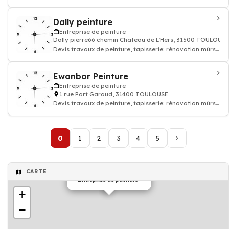
papier peints et sols, enduit rev
Dally peinture
Entreprise de peinture
Dally pierre66 chemin Château de L'Hers, 31500 TOULOUSE
Devis travaux de peinture, tapisserie: rénovation mûrs
papier peints et sols, enduit rev
Ewanbor Peinture
Entreprise de peinture
1 rue Port Garaud, 31400 TOULOUSE
Devis travaux de peinture, tapisserie: rénovation mûrs
papier peints et sols, enduit rev
0
1
2
3
4
5
CARTE
Entreprise de peinture
+
−