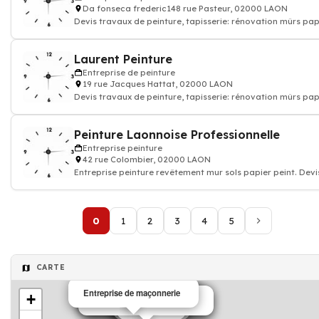
Da fonseca frederic148 rue Pasteur, 02000 LAON
Devis travaux de peinture, tapisserie: rénovation mûrs pap
peints et sols, enduit rev
Laurent Peinture
Entreprise de peinture
19 rue Jacques Hattat, 02000 LAON
Devis travaux de peinture, tapisserie: rénovation mûrs pap
peints et sols, enduit rev
Peinture Laonnoise Professionnelle
Entreprise peinture
42 rue Colombier, 02000 LAON
Entreprise peinture revêtement mur sols papier peint. Devi
travaux peinture decoration
0
1
2
3
4
5
CARTE
Entreprise de maçonnerie
Entreprise peinture
Entreprise de peinture
Entreprise peinture
+
Entreprise de terrassement
Entreprise de maçonnerie
Entreprise de maçonnerie
maçon
Maçonnerie
Maçonnerie
maçon