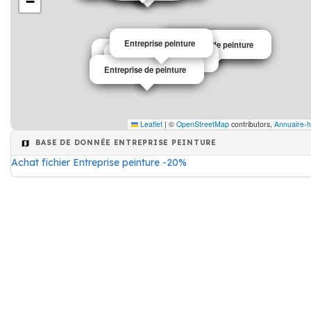
−
Entreprise peinture
Entreprise de peinture
Entreprise peinture
Entreprise peinture
Entreprise peinture
Entreprise de peinture
Entreprise de peinture
Entreprise de peinture
Entreprise peinture
Leaflet
|
©
OpenStreetMap
contributors,
Annuaire-h
BASE DE DONNÉE ENTREPRISE PEINTURE
Achat fichier Entreprise peinture -20%