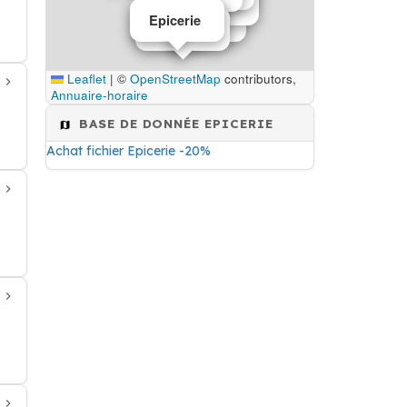
Epicerie
Epicerie
Epicerie
Epicerie
Epicerie
Leaflet
|
©
OpenStreetMap
contributors,
Annuaire-horaire
BASE DE DONNÉE EPICERIE
Achat fichier Epicerie -20%