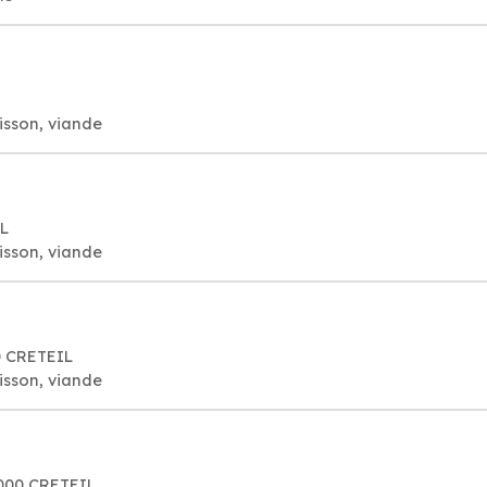
isson, viande
IL
isson, viande
0 CRETEIL
isson, viande
4000 CRETEIL