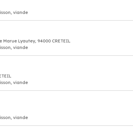
isson, viande
e Marue Lyautey, 94000 CRETEIL
isson, viande
ETEIL
isson, viande
isson, viande