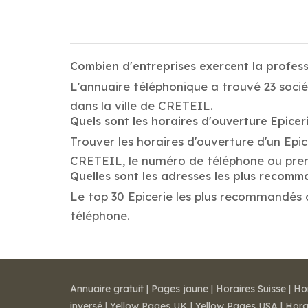
Combien d'entreprises exercent la profes
L'annuaire téléphonique a trouvé 23 socié
dans la ville de CRETEIL.
Quels sont les horaires d'ouverture Epicer
Trouver les horaires d'ouverture d'un Epic
CRETEIL, le numéro de téléphone ou pre
Quelles sont les adresses les plus recomm
Le top 30 Epicerie les plus recommandés da
téléphone.
Annuaire gratuit
|
Pages jaune
|
Horaires Suisse
|
Ho
inversé
|
Yellow Pages UK
|
Yellow Pages USA
|
Hora