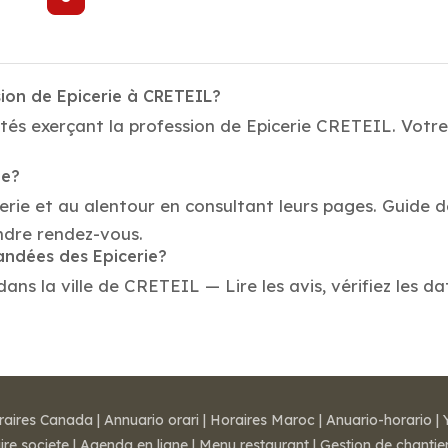
sion de Epicerie à CRETEIL?
tés exerçant la profession de Epicerie CRETEIL. Votre 
ie?
erie et au alentour en consultant leurs pages. Guide d
ndre rendez-vous.
andées des Epicerie?
ns la ville de CRETEIL — Lire les avis, vérifiez les da
raires Canada
|
Annuario orari
|
Horaires Maroc
|
Anuario-horario
|
ire societe
|
Agenda en ligne
|
Menu restaurant
|
Gestion de chantie