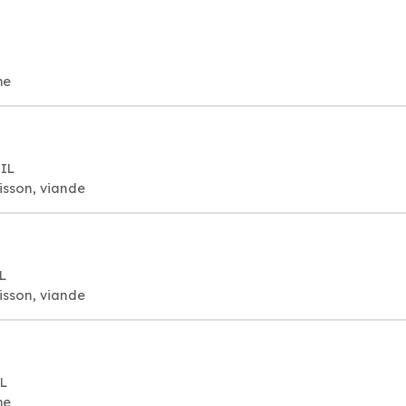
me
IL
isson, viande
L
isson, viande
IL
me