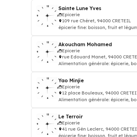
Sainte Lune Yves
Epicerie
109 rue Chéret, 94000 CRETEIL
épicerie fine: boisson, fruit et légu
Akoucham Mohamed
Epicerie
rue Edouard Manet, 94000 CRETE
Alimentation générale: épicerie, bo
Yao Minjie
Epicerie
12 place Bouleaux, 94000 CRETEI
Alimentation générale: épicerie, bo
Le Terroir
Epicerie
41 rue Gén Leclerc, 94000 CRETE
épicerie fine: boisson, fruit et légu