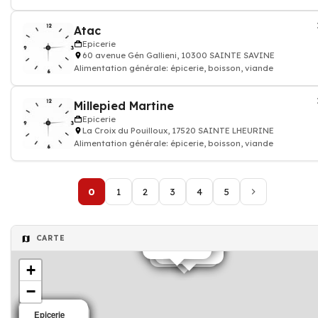
Atac
Epicerie
60 avenue Gén Gallieni, 10300 SAINTE SAVINE
Alimentation générale: épicerie, boisson, viande
Millepied Martine
Epicerie
La Croix du Pouilloux, 17520 SAINTE LHEURINE
Alimentation générale: épicerie, boisson, viande
0
1
2
3
4
5
Epicerie
Epicerie
Epicerie
Epicerie
CARTE
Epicerie
Epicerie
Epicerie
Epicerie
Epicerie
Epicerie
Epicerie
+
−
Epicerie
Epicerie
Epicerie