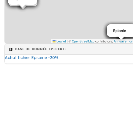
Epicerie
Epicerie
Epicerie
Epicerie
Epicerie
Epicerie
Leaflet
|
©
OpenStreetMap
contributors,
Annuaire-hor
BASE DE DONNÉE EPICERIE
Achat fichier Epicerie -20%