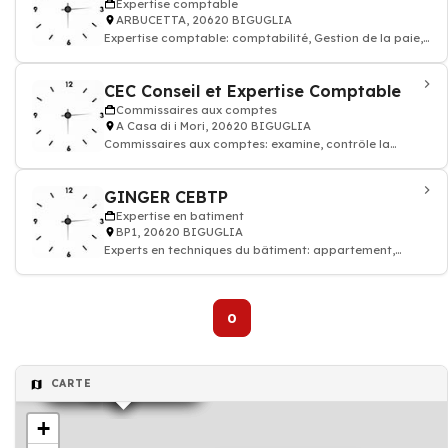
Expertise comptable
ARBUCETTA, 20620 BIGUGLIA
Expertise comptable: comptabilité, Gestion de la paie,
Juridique, commissariat aux compte
CEC Conseil et Expertise Comptable
Commissaires aux comptes
A Casa di i Mori, 20620 BIGUGLIA
Commissaires aux comptes: examine, contrôle la
régularité des écritures comptables, fa
GINGER CEBTP
Expertise en batiment
BP1, 20620 BIGUGLIA
Experts en techniques du bâtiment: appartement,
maison
0
Commissaires aux comptes
Expertise comptable
Expertise comptable
Expertise comptable
Expertise comptable
CARTE
+