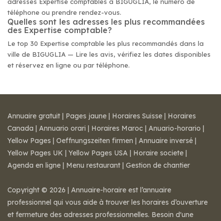
adresses Expertise comptables à BIGUGLIA, le numéro de
téléphone ou prendre rendez-vous.
Quelles sont les adresses les plus recommandées
des Expertise comptable?
Le top 30 Expertise comptable les plus recommandés dans la
ville de BIGUGLIA — Lire les avis, vérifiez les dates disponibles
et réservez en ligne ou par téléphone.
Annuaire gratuit
|
Pages jaune
|
Horaires Suisse
|
Horaires
Canada
|
Annuario orari
|
Horaires Maroc
|
Anuario-horario
|
Yellow Pages
|
Oeffnungszeiten firmen
|
Annuaire inversé
|
Yellow Pages UK
|
Yellow Pages USA
|
Horaire societe
|
Agenda en ligne
|
Menu restaurant
|
Gestion de chantier
Copyright © 2026 | Annuaire-horaire est l’annuaire
professionnel qui vous aide à trouver les horaires d’ouverture
et fermeture des adresses professionnelles. Besoin d'une