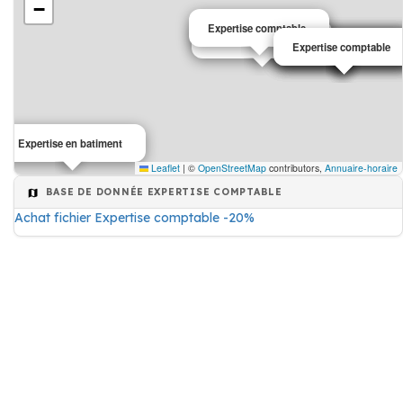
−
Expertise comptable
Expertise comptable
Expertise comptable
Expertise comptable
Expertise comptable
Expertise comptable
Expertise en batiment
Leaflet
|
©
OpenStreetMap
contributors,
Annuaire-horaire
BASE DE DONNÉE EXPERTISE COMPTABLE
Achat fichier Expertise comptable -20%