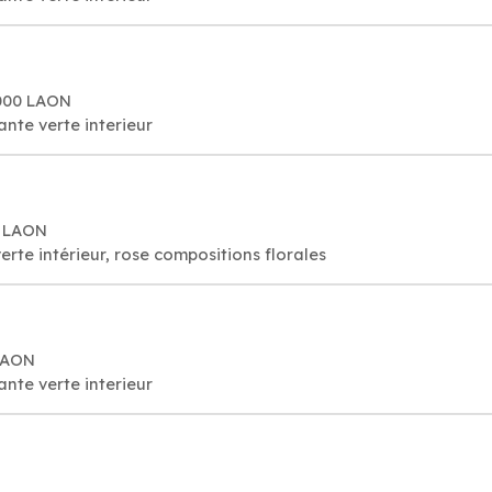
2000 LAON
lante verte interieur
0 LAON
verte intérieur, rose compositions florales
 LAON
lante verte interieur