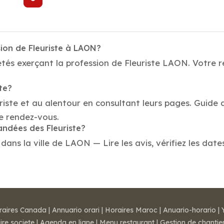
ion de Fleuriste à LAON?
tés exerçant la profession de Fleuriste LAON. Votre re
te?
riste et au alentour en consultant leurs pages. Guide 
e rendez-vous.
andées des Fleuriste?
ans la ville de LAON — Lire les avis, vérifiez les date
raires Canada
|
Annuario orari
|
Horaires Maroc
|
Anuario-horario
|
ire societe
|
Agenda en ligne
|
Menu restaurant
|
Gestion de chantie