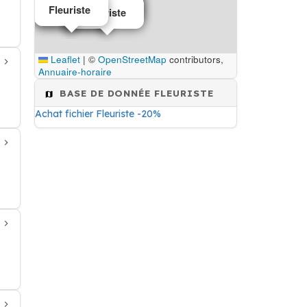
Fleuriste
Fleuriste
Fleuriste
Fleuriste
Fleuriste
Leaflet
|
©
OpenStreetMap
contributors,
Annuaire-horaire
BASE DE DONNÉE FLEURISTE
Achat fichier Fleuriste -20%