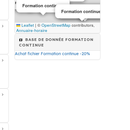
Formation continue
Formation continue
Formation continue
Formation continue
Leaflet
|
©
OpenStreetMap
contributors,
Annuaire-horaire
BASE DE DONNÉE FORMATION
CONTINUE
Achat fichier Formation continue -20%