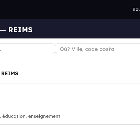
Bou
e — REIMS
à
REIMS
, éducation, enseignement