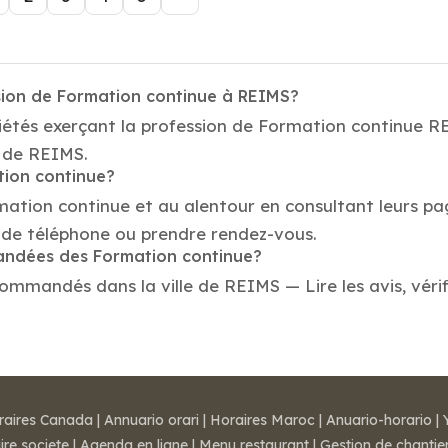
sion de Formation continue à REIMS?
iétés exerçant la profession de Formation continue R
e de REIMS.
tion continue?
mation continue et au alentour en consultant leurs pa
de téléphone ou prendre rendez-vous.
mandées des Formation continue?
ommandés dans la ville de REIMS — Lire les avis, vérifi
raires Canada
|
Annuario orari
|
Horaires Maroc
|
Anuario-horario
|
ire societe
|
Agenda en ligne
|
Menu restaurant
|
Gestion de chantie